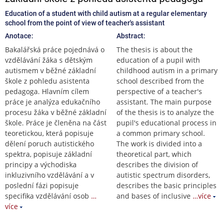
Education of a student with child autism at a regular elementary
school from the point of view of teacher's assistant
Anotace:
Abstract:
Bakalářská práce pojednává o
The thesis is about the
vzdělávání žáka s dětským
education of a pupil with
autismem v běžné základní
childhood autism in a primary
škole z pohledu asistenta
school described from the
pedagoga. Hlavním cílem
perspective of a teacher's
práce je analýza edukačního
assistant. The main purpose
procesu žáka v běžné základní
of the thesis is to analyze the
škole. Práce je členěna na část
pupil's educational process in
teoretickou, která popisuje
a common primary school.
dělení poruch autistického
The work is divided into a
spektra, popisuje základní
theoretical part, which
principy a východiska
describes the division of
inkluzivního vzdělávání a v
autistic spectrum disorders,
poslední fázi popisuje
describes the basic principles
specifika vzdělávání osob
…
and bases of inclusive
…více
více