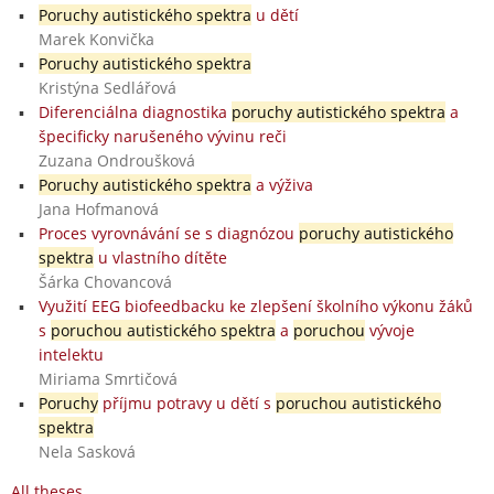
Poruchy autistického spektra
u dětí
Marek Konvička
Poruchy autistického spektra
Kristýna Sedlářová
Diferenciálna diagnostika
poruchy autistického spektra
a
špecificky narušeného vývinu reči
Zuzana Ondroušková
Poruchy autistického spektra
a výživa
Jana Hofmanová
Proces vyrovnávání se s diagnózou
poruchy autistického
spektra
u vlastního dítěte
Šárka Chovancová
Využití EEG biofeedbacku ke zlepšení školního výkonu žáků
s
poruchou autistického spektra
a
poruchou
vývoje
intelektu
Miriama Smrtičová
Poruchy
příjmu potravy u dětí s
poruchou autistického
spektra
Nela Sasková
All theses