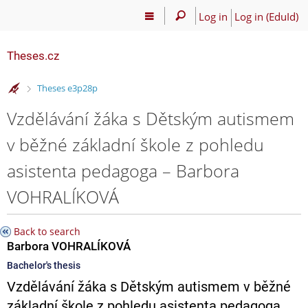
Log in
Log in (EduId)
Theses.cz
>
Theses e3p28p
Vzdělávání žáka s Dětským autismem
v běžné základní škole z pohledu
asistenta pedagoga – Barbora
VOHRALÍKOVÁ
Back to search
Barbora VOHRALÍKOVÁ
Bachelor's thesis
Vzdělávání žáka s Dětským autismem v běžné
základní škole z pohledu asistenta pedagoga