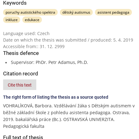
Keywords
poruchy autistického spektra
dětský autismus
asistent pedagoga
inkluze
edukace
Language used: Czech
Date on which the thesis was submitted / produced: 5. 4. 2019
Accessible from:: 31. 12. 2999
Thesis defence
Supervisor: PhDr. Petr Adamus, Ph.D.
Citation record
Cite this text
The right form of listing the thesis as a source quoted
VOHRALÍKOVÁ, Barbora. Vzdělávání žáka s Dětským autismem v
běžné základní škole z pohledu asistenta pedagoga. Ostrava,
2019. bakalářská práce (Bc.). OSTRAVSKÁ UNIVERZITA.
Pedagogická fakulta
Full text of thesis