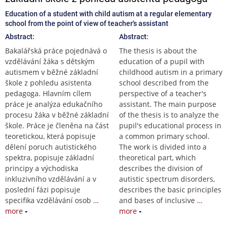
Education of a student with child autism at a regular elementary
school from the point of view of teacher's assistant
Abstract:
Abstract:
Bakalářská práce pojednává o
The thesis is about the
vzdělávání žáka s dětským
education of a pupil with
autismem v běžné základní
childhood autism in a primary
škole z pohledu asistenta
school described from the
pedagoga. Hlavním cílem
perspective of a teacher's
práce je analýza edukačního
assistant. The main purpose
procesu žáka v běžné základní
of the thesis is to analyze the
škole. Práce je členěna na část
pupil's educational process in
teoretickou, která popisuje
a common primary school.
dělení poruch autistického
The work is divided into a
spektra, popisuje základní
theoretical part, which
principy a východiska
describes the division of
inkluzivního vzdělávání a v
autistic spectrum disorders,
poslední fázi popisuje
describes the basic principles
specifika vzdělávání osob
…
and bases of inclusive
…
more
more