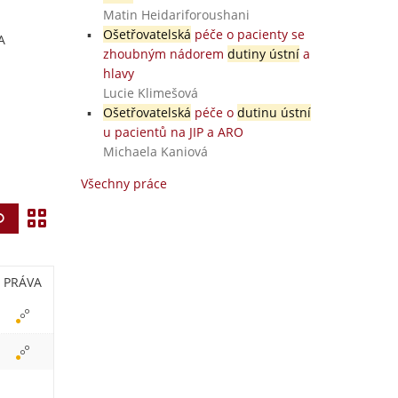
Matin Heidariforoushani
Ošetřovatelská
péče o pacienty se
A
zhoubným nádorem
dutiny ústní
a
hlavy
Lucie Klimešová
Ošetřovatelská
péče o
dutinu ústní
u pacientů na JIP a ARO
Michaela Kaniová
Všechny práce
Z
Vyhledat
o
b
PRÁVA
r
a
z