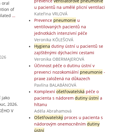
prevence
ventilátorové pneumonie
 oral
u pacientů na umělé plicní ventilaci
tion of
Kateřina VRLOVÁ
ilated
…
Prevence
pneumonie
u
ventilovaných pacientů na
jednotkách intenzivní péče
Veronika KŐLEŠOVÁ
Hygiena
dutiny ústní u pacientů se
zajištěnými dýchacími cestami
2026
Veronika OBERMAJEROVÁ
Účinnost péče o dutinu ústní v
prevenci nozokomiální
pneumonie
-
praxe založená na důkazech
Pavlína BALABÁNOVÁ
Komplexní
ošetřovatelská
péče o
 jako
pacienta s nádorem
dutiny ústní
a
uc, 2026.
hltanu
CKÉHO V
Adéla Abrahamová
Ošetřovatelský
proces u pacienta s
nádorovým onemocněním
dutiny
ústní