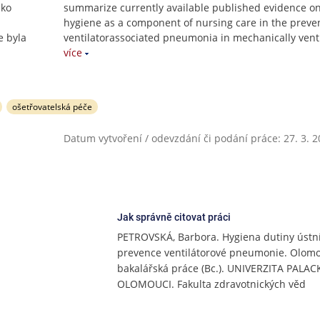
ako
summarize currently available published evidence on
hygiene as a component of nursing care in the preven
e byla
ventilatorassociated pneumonia in mechanically vent
více
ošetřovatelská péče
Datum vytvoření / odevzdání či podání práce: 27. 3. 
Jak správně citovat práci
PETROVSKÁ, Barbora. Hygiena dutiny ústní
prevence ventilátorové pneumonie. Olomo
bakalářská práce (Bc.). UNIVERZITA PALA
OLOMOUCI. Fakulta zdravotnických věd