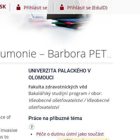
SK
Přihlásit se
Přihlásit se (EduID)
Hygiena dutiny ústní jako prevence ventilátorové pneumonie – Barbora PETROVSKÁ
UNIVERZITA PALACKÉHO V
OLOMOUCI
Fakulta zdravotnických věd
Bakalářský studijní program / obor:
Všeobecné ošetřovatelství / Všeobecné
ošetřovatelství
nce of
Práce na příbuzné téma
 invasive
Péče o dutinu ústní jako součást
s to