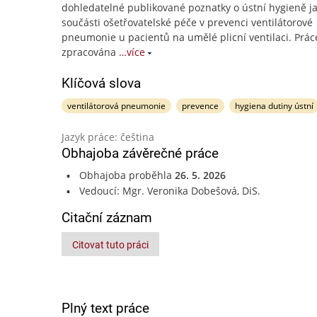
dohledatelné publikované poznatky o ústní hygieně j
součásti ošetřovatelské péče v prevenci ventilátorové
pneumonie u pacientů na umělé plicní ventilaci. Prác
zpracována
…více
Klíčová slova
ventilátorová pneumonie
prevence
hygiena dutiny ústní
Jazyk práce: čeština
Obhajoba závěrečné práce
Obhajoba proběhla
26. 5. 2026
Vedoucí: Mgr. Veronika Dobešová, DiS.
Citační záznam
Citovat tuto práci
Plný text práce