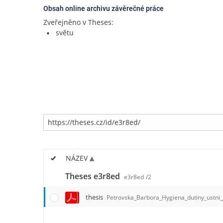
Obsah online archivu závěrečné práce
Zveřejněno v Theses:
světu
NÁZEV
Theses e3r8ed
e3r8ed
/2
thesis
Petrovska_Barbora_Hygiena_dutiny_ustni_