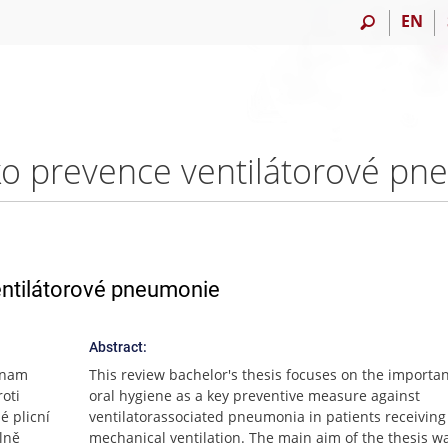
EN
entilátorové pneumonie
Abstract:
znam
This review bachelor's thesis focuses on the importa
oti
oral hygiene as a key preventive measure against
é plicní
ventilatorassociated pneumonia in patients receiving
lně
mechanical ventilation. The main aim of the thesis wa