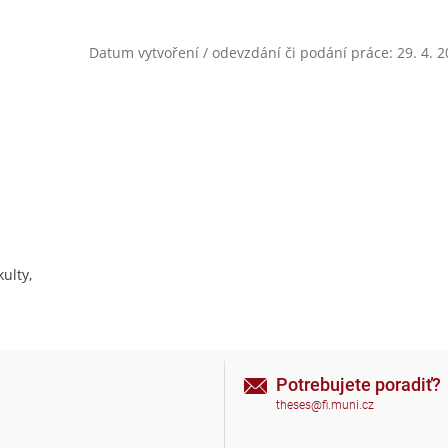
Datum vytvoření / odevzdání či podání práce: 29. 4. 
ulty,
Potrebujete poradiť?
theses@fi.muni.cz