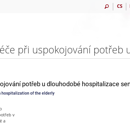
CS
kojování potřeb u dlouhodobé hospitalizace se
 hospitalization of the elderly
o
potřeb v
é a