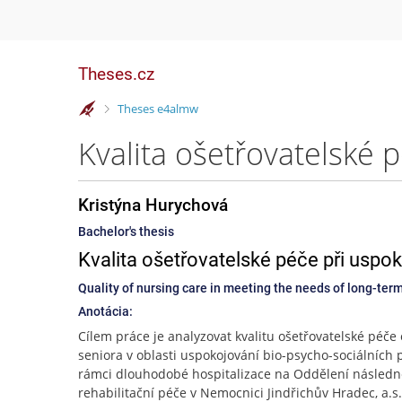
Theses.cz
>
Theses e4almw
Kristýna Hurychová
Bachelor's thesis
Kvalita ošetřovatelské péče při uspo
Quality of nursing care in meeting the needs of long-term
Anotácia:
Cílem práce je analyzovat kvalitu ošetřovatelské péče 
seniora v oblasti uspokojování bio-psycho-sociálních 
rámci dlouhodobé hospitalizace na Oddělení následn
rehabilitační péče v Nemocnici Jindřichův Hradec, a.s.