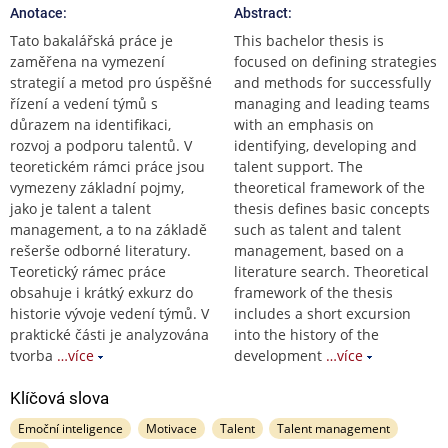
Anotace:
Abstract:
Tato bakalářská práce je
This bachelor thesis is
zaměřena na vymezení
focused on defining strategies
strategií a metod pro úspěšné
and methods for successfully
řízení a vedení týmů s
managing and leading teams
důrazem na identifikaci,
with an emphasis on
rozvoj a podporu talentů. V
identifying, developing and
teoretickém rámci práce jsou
talent support. The
vymezeny základní pojmy,
theoretical framework of the
jako je talent a talent
thesis defines basic concepts
management, a to na základě
such as talent and talent
rešerše odborné literatury.
management, based on a
Teoretický rámec práce
literature search. Theoretical
obsahuje i krátký exkurz do
framework of the thesis
historie vývoje vedení týmů. V
includes a short excursion
praktické části je analyzována
into the history of the
tvorba
…více
development
…více
Klíčová slova
Emoční inteligence
Motivace
Talent
Talent management