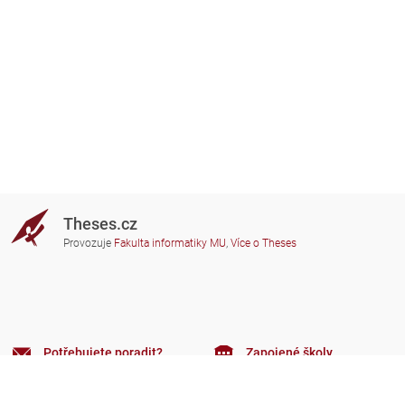
Theses.cz
Provozuje
Fakulta informatiky MU
,
Více o Theses
Potřebujete poradit?
Zapojené školy
theses@fi.muni.cz
Správci zapojených škol