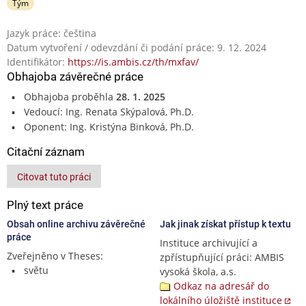
Tým
Jazyk práce: čeština
Datum vytvoření / odevzdání či podání práce: 9. 12. 2024
Identifikátor:
https://is.ambis.cz/th/mxfav/
Obhajoba závěrečné práce
Obhajoba proběhla
28. 1. 2025
Vedoucí: Ing. Renata Skýpalová, Ph.D.
Oponent: Ing. Kristýna Binková, Ph.D.
Citační záznam
Citovat tuto práci
Plný text práce
Obsah online archivu závěrečné
Jak jinak získat přístup k textu
práce
Instituce archivující a
Zveřejněno v Theses:
zpřístupňující práci: AMBIS
světu
vysoká škola, a.s.
Odkaz na adresář do
lokálního úložiště instituce