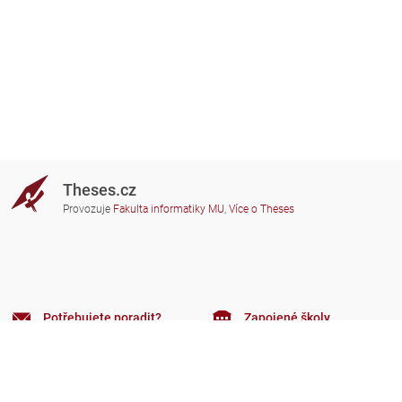
Theses.cz
Provozuje
Fakulta informatiky MU
,
Více o Theses
Potřebujete poradit?
Zapojené školy
theses@fi.muni.cz
Správci zapojených škol
Nápověda
Soukromí