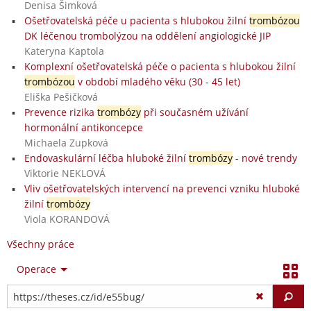
Denisa Šimková
Ošetřovatelská péče u pacienta s hlubokou žilní
trombózou
DK léčenou trombolýzou na oddělení angiologické JIP
Kateryna Kaptola
Komplexní ošetřovatelská péče o pacienta s hlubokou žilní
trombózou
v období mladého věku (30 - 45 let)
Eliška Pešičková
Prevence rizika
trombózy
při současném užívání
hormonální antikoncepce
Michaela Zupková
Endovaskulární léčba hluboké žilní
trombózy
- nové trendy
Viktorie NEKLOVÁ
Vliv ošetřovatelských intervencí na prevenci vzniku hluboké
žilní
trombózy
Viola KORANDOVÁ
Všechny práce
Operace
Vy