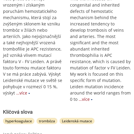
vrozeným i získaným
congenital and inherited
poruchám hemostatického
defects of hemostatic
mechanismu, která stojí za
mechanism behind the
zvýšeným sklonem ke vzniku
increased tendency to
trombóz v žilách nebo
develop trombosis of veins
arteriích. Jako nejvýznačnější
and arteries. The most
a také nejhojnější vrozená
significant and the most
trombofilie je APC rezistence,
abundant inherited
jež vzniká vlivem mutací
thrombophilia is APC
faktoru V - FV Leiden. A právě
resistance, which is caused by
touto formou mutace faktoru
mutation of factor v FV Leiden.
V se má práce zabývá. Výskyt
My work is focused on this
Leidenské mutace ve světě se
specific form of mutation.
pohybuje v rozmezí 0 15 %,
Leiden mutation incidence
výskyt
…více
around the world ranges from
0 to
…více
Klíčová slova
hyperkoagulace
trombóza
Leidenská mutace