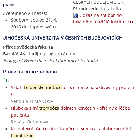
ČESKÝCH BUDĚJOVICÍCH,
práce
Přírodovědecká fakulta
Zveřejněno v Theses:
Odkaz na soubor do
Soubory jsou od
21. 4.
lokálního úložiště instituce
2016
dostupné: světu
JIHOČESKÁ UNIVERZITA V ČESKÝCH BUDĚJOVICÍCH
Přírodovědecká fakulta
Bakalářský studijní program / obor:
Biologie / Biomedicínská laboratorní technika
Práce na příbuzné téma
Vztah
Leidenské mutace
a rezistence na aktivovaný protein
C
Vendula ZEMANOVÁ
Hluboká žilní
trombóza
dolních končetin - příčiny a léčba
pacienta
Renáta Guttenová
Komplexní ošetřovatelská péče u seniora s hlubokou žilní
trombózou