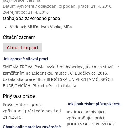
Jazyk práce: čeština
Datum vytvoření / odevzdání či podání práce: 21. 4. 2016
Zveřejnit od: 21. 4. 2016
Obhajoba závěrečné práce
Vedoucí: MUDr. Ivan Vonke, MBA
Citační záznam
Citovat tuto práci
Jak správně citovat práci
ŠMITMAJEROVÁ, Pavla. Vyšetření hyperkoagulačních stavů se
zaměřením na Leidenskou mutaci. Č. Budějovice, 2016.
bakalářská práce (Bc.). JIHOČESKÁ UNIVERZITA V ČESKÝCH
BUDĚJOVICÍCH. Přírodovědecká fakulta
Plný text práce
Právo: Autor si přeje
Jak jinak získat přístup k textu
zpřístupnit práci veřejnosti od
Instituce archivující a
21.4.2016
zpřístupňující práci:
JIHOČESKÁ UNIVERZITA V
Obsah online archivu závěrečné