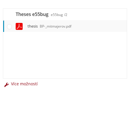
Theses e55bug
e55bug
/2
thesis
BP-_mitmajerov.pdf
Více možností