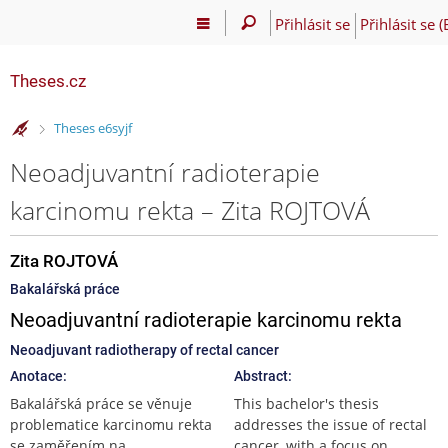
Přihlásit se
Přihlásit se 
Theses.cz
>
Theses e6syjf
Neoadjuvantní radioterapie
karcinomu rekta – Zita ROJTOVÁ
Zita ROJTOVÁ
Bakalářská práce
Neoadjuvantní radioterapie karcinomu rekta
Neoadjuvant radiotherapy of rectal cancer
Anotace:
Abstract:
Bakalářská práce se věnuje
This bachelor's thesis
problematice karcinomu rekta
addresses the issue of rectal
se zaměřením na
cancer, with a focus on