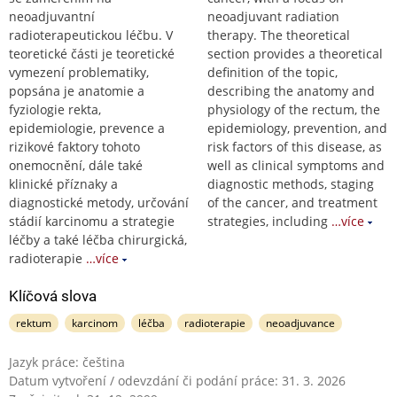
neoadjuvantní
neoadjuvant radiation
radioterapeutickou léčbu. V
therapy. The theoretical
teoretické části je teoretické
section provides a theoretical
vymezení problematiky,
definition of the topic,
popsána je anatomie a
describing the anatomy and
fyziologie rekta,
physiology of the rectum, the
epidemiologie, prevence a
epidemiology, prevention, and
rizikové faktory tohoto
risk factors of this disease, as
onemocnění, dále také
well as clinical symptoms and
klinické příznaky a
diagnostic methods, staging
diagnostické metody, určování
of the cancer, and treatment
stádií karcinomu a strategie
strategies, including
…více
léčby a také léčba chirurgická,
radioterapie
…více
Klíčová slova
rektum
karcinom
léčba
radioterapie
neoadjuvance
Jazyk práce: čeština
Datum vytvoření / odevzdání či podání práce: 31. 3. 2026