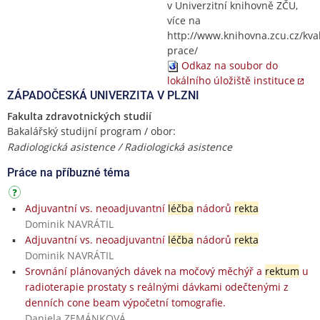
v Univerzitní knihovně ZČU,
více na
http://www.knihovna.zcu.cz/kval
prace/
Odkaz na soubor do
lokálního úložiště instituce
ZÁPADOČESKÁ UNIVERZITA V PLZNI
Fakulta zdravotnických studií
Bakalářský studijní program / obor:
Radiologická asistence / Radiologická asistence
Práce na příbuzné téma
Adjuvantní vs. neoadjuvantní
léčba
nádorů
rekta
Dominik NAVRÁTIL
Adjuvantní vs. neoadjuvantní
léčba
nádorů
rekta
Dominik NAVRÁTIL
Srovnání plánovaných dávek na močový měchýř a
rektum
u
radioterapie prostaty s reálnými dávkami odečtenými z
denních cone beam výpočetní tomografie.
Daniela ZEMÁNKOVÁ