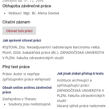
Zveřejnit od: 31. 12. 2999
Obhajoba závěrečné práce
Vedoucí: Mgr. Bc. Alena Sovová
Citační záznam
Citovat tuto práci
Jak správně citovat práci
ROJTOVÁ, Zita. Neoadjuvantní radioterapie karcinomu rekta.
Plzeň, 2026. bakalářská práce (Bc.). ZÁPADOČESKÁ UNIVERZITA
V PLZNI. Fakulta zdravotnických studií
Plný text práce
Právo: Autor si nepřeje
Jak jinak získat přístup k textu
zpřístupnění práce veřejnosti
Instituce archivující a
zpřístupňující práci:
Obsah online archivu závěrečné
ZÁPADOČESKÁ UNIVERZITA V
práce
PLZNI, Fakulta zdravotnických
Zveřejněno v Theses:
studií
Soubory jsou nedostupné.
Vázaný výtisk práce naleznete