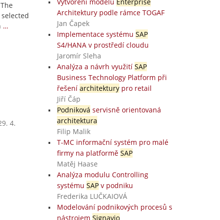
Vytvoření modelu
Enterprise
 The
Architektury podle rámce TOGAF
 selected
Jan Čapek
n
…
Implementace systému
SAP
S4/HANA v prostředí cloudu
Jaromír Sleha
Analýza a návrh využití
SAP
Business Technology Platform při
řešení
architektury
pro retail
Jiří Čáp
Podniková
servisně orientovaná
architektura
9. 4.
Filip Malik
T-MC informační systém pro malé
firmy na platformě
SAP
Matěj Haase
Analýza modulu Controlling
systému
SAP
v podniku
Frederika LUČKAIOVÁ
Modelování podnikových procesů s
nástrojem
Signavio