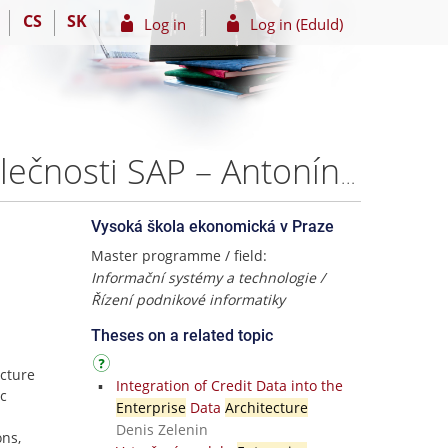
CS
SK
Log in
Log in (EduId)
Návrh podnikové architektury s využitím nástrojů společnosti SAP – Antonín Drahovzal
Vysoká škola ekonomická v Praze
Master programme / field:
Informační systémy a technologie /
Řízení podnikové informatiky
Theses on a related topic
ecture
Integration of Credit Data into the
ic
Enterprise
Data
Architecture
Denis Zelenin
ns,