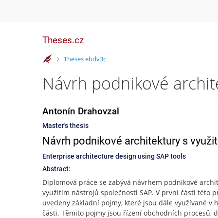
Theses.cz
>
Theses ebdv3c
Antonín Drahovzal
Master's thesis
Návrh podnikové architektury s využi
Enterprise architecture design using SAP tools
Abstract:
Diplomová práce se zabývá návrhem podnikové archit
využitím nástrojů společnosti SAP. V první části této p
uvedeny základní pojmy, které jsou dále využívané v h
části. Těmito pojmy jsou řízení obchodních procesů, d