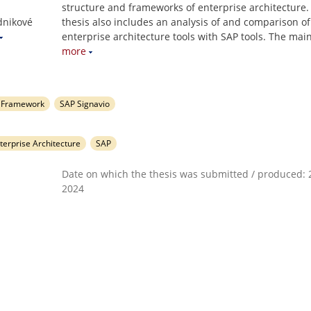
structure and frameworks of enterprise architecture.
dnikové
thesis also includes an analysis of and comparison of
enterprise architecture tools with SAP tools. The mai
more
e Framework
SAP Signavio
terprise Architecture
SAP
Date on which the thesis was submitted / produced: 2
2024