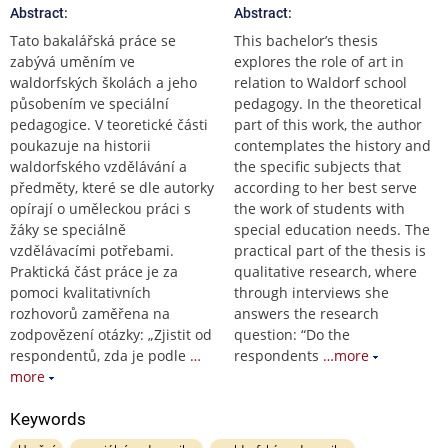
Abstract:
Abstract:
Tato bakalářská práce se
This bachelor’s thesis
zabývá uměním ve
explores the role of art in
waldorfských školách a jeho
relation to Waldorf school
působením ve speciální
pedagogy. In the theoretical
pedagogice. V teoretické části
part of this work, the author
poukazuje na historii
contemplates the history and
waldorfského vzdělávání a
the specific subjects that
předměty, které se dle autorky
according to her best serve
opírají o uměleckou práci s
the work of students with
žáky se speciálně
special education needs. The
vzdělávacími potřebami.
practical part of the thesis is
Praktická část práce je za
qualitative research, where
pomoci kvalitativních
through interviews she
rozhovorů zaměřena na
answers the research
zodpovězení otázky: „Zjistit od
question: “Do the
respondentů, zda je podle
…
respondents
…more
more
Keywords