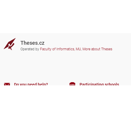
Theses.cz
Operated by
Faculty of Informatics, MU
,
More about Theses
Do you need help?
Participating schools
theses@fi.muni.cz
Administrators of educational
institutions involved
Help
Privacy
Frequently asked questions
Accessibility
Zobrazit klasickou verzi