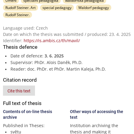
Umění
speciální pedagogika
waldorfská pedagogika
Rudolf Steiner. Art
special pedagogy
Waldorf pedagogy
Rudolf Steiner.
Language used: Czech
Date on which the thesis was submitted / produced: 23. 4. 2025
Identifier:
https://is.ambis.cz/th/mavil/
Thesis defence
Date of defence:
3. 6. 2025
Supervisor: PhDr. Alois Daněk, Ph.D.
Reader: doc. PhDr. et PhDr. Martin Kaleja, Ph.D.
Citation record
Cite this text
Full text of thesis
Contents of on-line thesis
Other ways of accessing the
archive
text
Published in Theses:
Institution archiving the
světu
thesis and making it