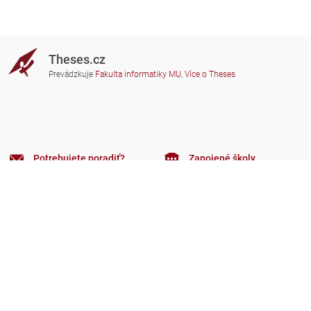
Theses.cz
Prevádzkuje
Fakulta informatiky MU
,
Více o Theses
Potrebujete poradiť?
Zapojené školy
theses@fi.muni.cz
Správcovia zapojených škôl
Nápoveda
Súkromie
Často kladené dotazy
Přístupnost
Zobrazit klasickou verzi