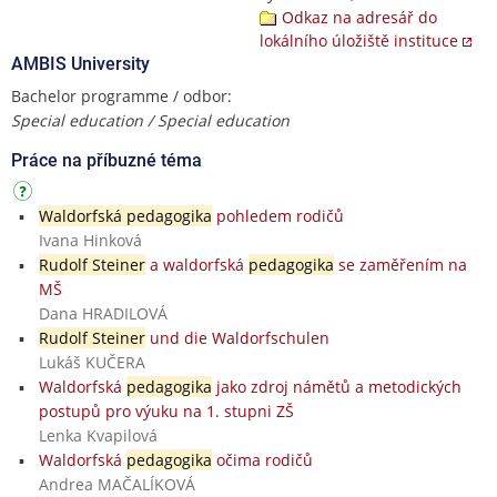
Odkaz na adresář do
lokálního úložiště instituce
AMBIS University
Bachelor programme / odbor:
Special education / Special education
Práce na příbuzné téma
Waldorfská pedagogika
pohledem rodičů
Ivana Hinková
Rudolf Steiner
a waldorfská
pedagogika
se zaměřením na
MŠ
Dana HRADILOVÁ
Rudolf Steiner
und die Waldorfschulen
Lukáš KUČERA
Waldorfská
pedagogika
jako zdroj námětů a metodických
postupů pro výuku na 1. stupni ZŠ
Lenka Kvapilová
Waldorfská
pedagogika
očima rodičů
Andrea MAČALÍKOVÁ