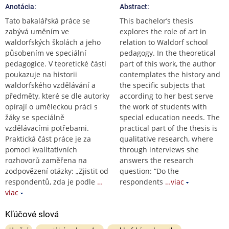
Anotácia:
Abstract:
Tato bakalářská práce se
This bachelor’s thesis
zabývá uměním ve
explores the role of art in
waldorfských školách a jeho
relation to Waldorf school
působením ve speciální
pedagogy. In the theoretical
pedagogice. V teoretické části
part of this work, the author
poukazuje na historii
contemplates the history and
waldorfského vzdělávání a
the specific subjects that
předměty, které se dle autorky
according to her best serve
opírají o uměleckou práci s
the work of students with
žáky se speciálně
special education needs. The
vzdělávacími potřebami.
practical part of the thesis is
Praktická část práce je za
qualitative research, where
pomoci kvalitativních
through interviews she
rozhovorů zaměřena na
answers the research
zodpovězení otázky: „Zjistit od
question: “Do the
respondentů, zda je podle
…
respondents
…viac
viac
Kľúčové slová