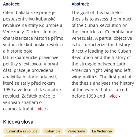
Anotace:
Abstract:
Cílem bakalářské práce je
The goal of this bachelor
posouzení vlivu kubánské
thesis is to assess the impact
revoluce na státy Kolumbie a
of the Cuban Revolution on
Venezuely. Dílčím cílem je
the countries of Colombia and
charakterizace historie přímo
Venezuela. A partial objective
vedoucí ke kubánské revoluci
is to characterize the history
a historie boje
directly leading to the Cuban
latinskoamerické pravicové
Revolution and the history of
politiky s levicovou. V první
the struggle between Latin
části práce je provedena
American right-wing and left-
analytika historie událostí,
wing politics. The first part of
které se staly před rokem
the thesis analyses the history
1959 a vedoucích k samotné
of the events that occurred
revoluci. Začátek práce je
before 1959 and
…více
věnován snahám o
osamostatnění
…více
Klíčová slova
Kubánská revoluce
Kolumbie
Venezuela
La Violencia