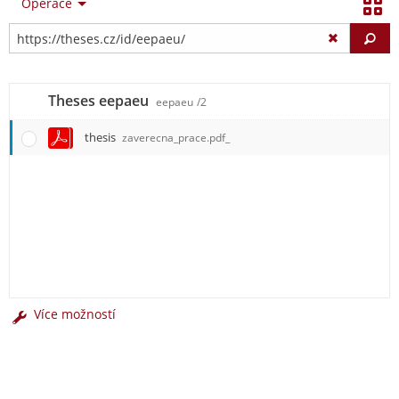
Operace
Vy
Theses eepaeu
eepaeu
/2
thesis
zaverecna_prace.pdf_
Více možností