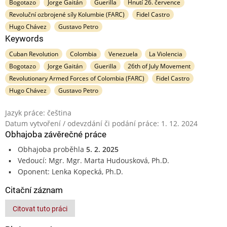
Bogotazo
Jorge Gaitán
Guerilla
Hnutí 26. července
Revoluční ozbrojené síly Kolumbie (FARC)
Fidel Castro
Hugo Chávez
Gustavo Petro
Keywords
Cuban Revolution
Colombia
Venezuela
La Violencia
Bogotazo
Jorge Gaitán
Guerilla
26th of July Movement
Revolutionary Armed Forces of Colombia (FARC)
Fidel Castro
Hugo Chávez
Gustavo Petro
Jazyk práce: čeština
Datum vytvoření / odevzdání či podání práce: 1. 12. 2024
Obhajoba závěrečné práce
Obhajoba proběhla
5. 2. 2025
Vedoucí: Mgr. Mgr. Marta Hudousková, Ph.D.
Oponent: Lenka Kopecká, Ph.D.
Citační záznam
Citovat tuto práci