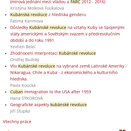
(mírová jednání mezi vládou a
FARC
2012 - 2016)
Kristýna Molková Foukalová
Kubánská revoluce
z hlediska genderu
Fatima Karimova
Důsledky
Kubánské revoluce
na vztahy Kuby se Spojenými
státy americkými a Sovětským svazem v předrevolučním
období a do roku 1991
Yevhen Belei
Zhodnocení interpretací
Kubánské revoluce
Ondřej Budský
Vliv
Kubánské revoluce
na vybrané země Latinské Ameriky -
Nikaragua, Chile a Kuba - z ekonomického a kulturního
hlediska.
Pavla Koucká
Cuban
Immigration to the USA after 1959
Hana SÝKOROVÁ
Geografické aspekty
kubánské revoluce
Jiří Stupka
Všechny práce