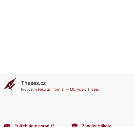
Theses.cz
Provozuje
Fakulta informatiky MU
,
Více o Theses
Potřebujete poradit?
Zapojené školy
theses@fi.muni.cz
Správci zapojených škol