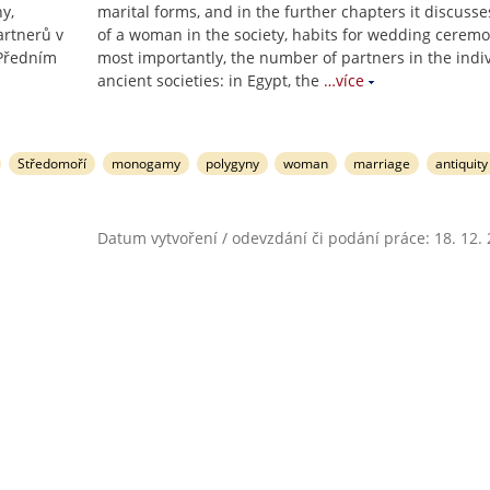
y,
marital forms, and in the further chapters it discusse
artnerů v
of a woman in the society, habits for wedding ceremo
 Předním
most importantly, the number of partners in the indi
ancient societies: in Egypt, the
…více
Středomoří
monogamy
polygyny
woman
marriage
antiquity
Datum vytvoření / odevzdání či podání práce: 18. 12.