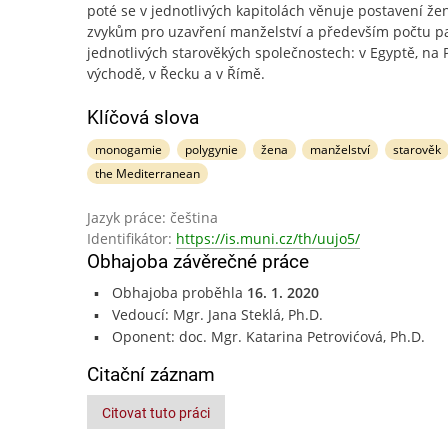
poté se v jednotlivých kapitolách věnuje postavení žen
zvykům pro uzavření manželství a především počtu p
jednotlivých starověkých společnostech: v Egyptě, na
východě, v Řecku a v Římě.
Klíčová slova
monogamie
polygynie
žena
manželství
starověk
the Mediterranean
Jazyk práce: čeština
Identifikátor:
https://is.muni.cz/th/uujo5/
Obhajoba závěrečné práce
Obhajoba proběhla
16. 1. 2020
Vedoucí: Mgr. Jana Steklá, Ph.D.
Oponent: doc. Mgr. Katarina Petrovićová, Ph.D.
Citační záznam
Citovat tuto práci