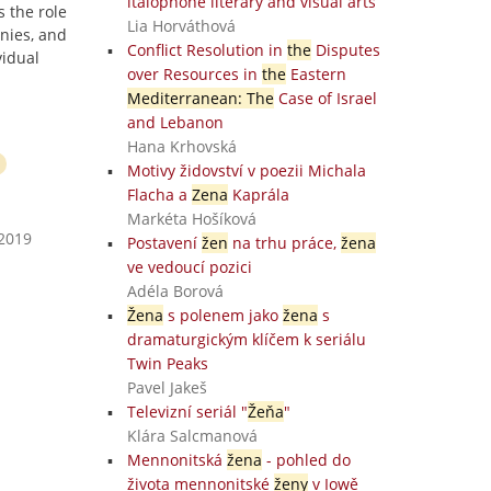
italophone literary and visual arts
s the role
Lia Horváthová
nies, and
Conflict Resolution in
the
Disputes
vidual
over Resources in
the
Eastern
Mediterranean: The
Case of Israel
and Lebanon
Hana Krhovská
Motivy židovství v poezii Michala
Flacha a
Zena
Kaprála
Markéta Hošíková
 2019
Postavení
žen
na trhu práce,
žena
ve vedoucí pozici
Adéla Borová
Žena
s polenem jako
žena
s
dramaturgickým klíčem k seriálu
Twin Peaks
Pavel Jakeš
Televizní seriál "
Žeňa
"
Klára Salcmanová
Mennonitská
žena
- pohled do
života mennonitské
ženy
v Iowě