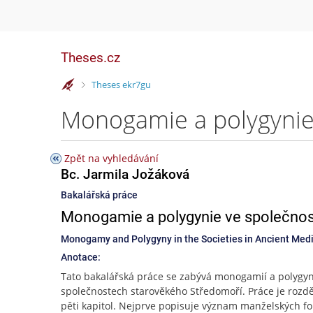
Theses.cz
>
Theses ekr7gu
Zpět na vyhledávání
Bc. Jarmila Jožáková
Bakalářská práce
Monogamie a polygynie ve společnos
Monogamy and Polygyny in the Societies in Ancient Med
Anotace:
Tato bakalářská práce se zabývá monogamií a polygyn
společnostech starověkého Středomoří. Práce je rozd
pěti kapitol. Nejprve popisuje význam manželských f