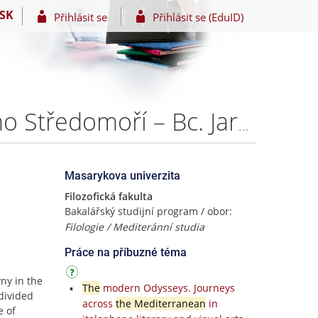
SK
Přihlásit se
Přihlásit se (EduID)
Monogamie a polygynie ve společnostech starověkého Středomoří – Bc. Jarmila Jožáková
Masarykova univerzita
Filozofická fakulta
Bakalářský studijní program / obor:
Filologie / Mediteránní studia
Práce na příbuzné téma
ny in the
The
modern Odysseys. Journeys
 divided
across
the Mediterranean
in
e of