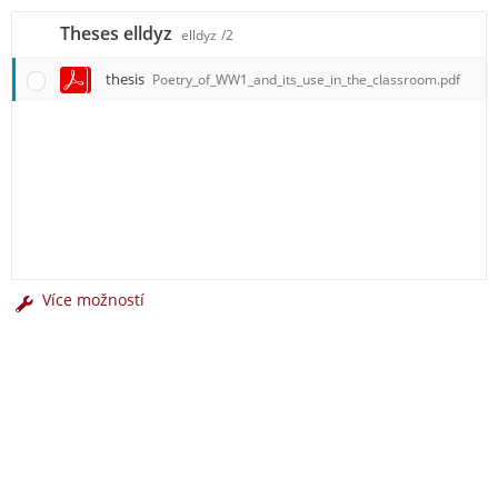
Theses elldyz
elldyz
/2
thesis
Poetry_of_WW1_and_its_use_in_the_classroom.pdf
Více možností