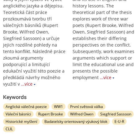
anglického jazyka a dějepisu.
history lessons. The
Teoretická část práce
theoretical part of the thesis
prozkoumává tvorbu tří
explores work of three war
válečných básníků (Rupert
poets (Rupert Brooke, Wilfred
Brooke, Wilfred Owen,
Owen, Siegfried Sassoon) and
Siegfried Sassoon) a určuje
establishes their differing
jejich rozdílné pohledy na
perspectives on the conflict.
tento konflikt. Následně práce
Subsequently, work examines
zkoumá argumenty
arguments which support or
podporující a limitující
limit the educational use and
edukační využití této poezie a
presents the possible
předkládá návrhy možného
employment
…více
využití v
…více
Keywords
Anglická válečná poezie
WW1
První světová válka
Váleční básníci
Rupert Brooke
Wilfred Owen
Siegfried Sassoon
Historické myšlení
Badatelsky orientovaný výukový blok
E-U-R
CLIL