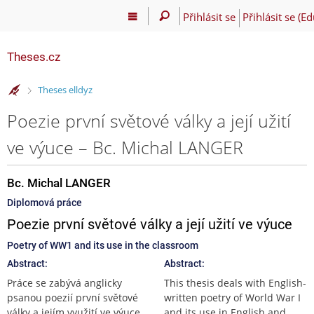
Přihlásit se
Přihlásit se (E
Theses.cz
>
Theses elldyz
Poezie první světové války a její užití
ve výuce – Bc. Michal LANGER
Bc. Michal LANGER
Diplomová práce
Poezie první světové války a její užití ve výuce
Poetry of WW1 and its use in the classroom
Abstract:
Abstract:
Práce se zabývá anglicky
This thesis deals with English-
psanou poezií první světové
written poetry of World War I
války a jejím využití ve výuce
and its use in English and