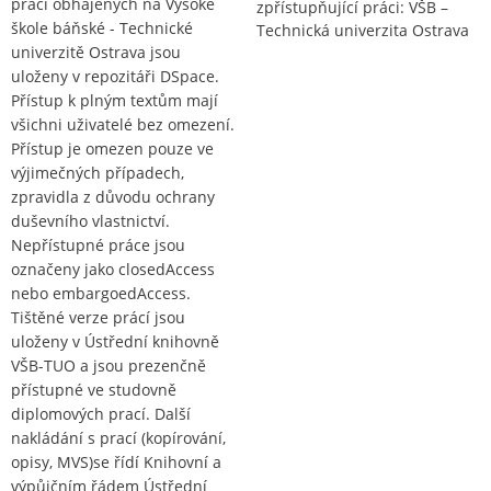
prací obhájených na Vysoké
zpřístupňující práci: VŠB –
škole báňské - Technické
Technická univerzita Ostrava
univerzitě Ostrava jsou
uloženy v repozitáři DSpace.
Přístup k plným textům mají
všichni uživatelé bez omezení.
Přístup je omezen pouze ve
výjimečných případech,
zpravidla z důvodu ochrany
duševního vlastnictví.
Nepřístupné práce jsou
označeny jako closedAccess
nebo embargoedAccess.
Tištěné verze prácí jsou
uloženy v Ústřední knihovně
VŠB-TUO a jsou prezenčně
přístupné ve studovně
diplomových prací. Další
nakládání s prací (kopírování,
opisy, MVS)se řídí Knihovní a
výpůjčním řádem Ústřední