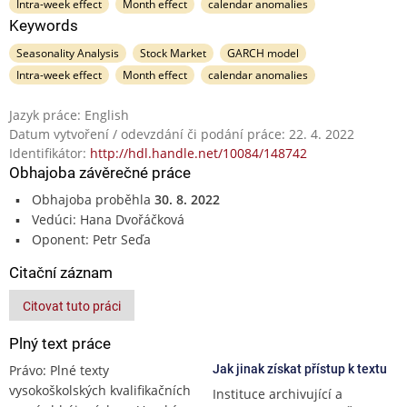
Intra-week effect
Month effect
calendar anomalies
Keywords
Seasonality Analysis
Stock Market
GARCH model
Intra-week effect
Month effect
calendar anomalies
Jazyk práce: English
Datum vytvoření / odevzdání či podání práce: 22. 4. 2022
Identifikátor:
http://hdl.handle.net/10084/148742
Obhajoba závěrečné práce
Obhajoba proběhla
30. 8. 2022
Vedúci: Hana Dvořáčková
Oponent: Petr Seďa
Citační záznam
Citovat tuto práci
Plný text práce
Právo: Plné texty
Jak jinak získat přístup k textu
vysokoškolských kvalifikačních
Instituce archivující a