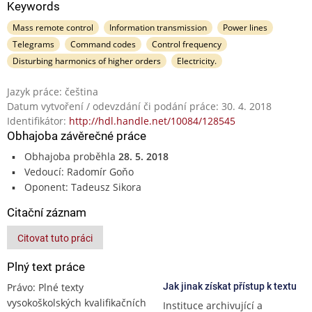
Keywords
Mass remote control
Information transmission
Power lines
Telegrams
Command codes
Control frequency
Disturbing harmonics of higher orders
Electricity.
Jazyk práce: čeština
Datum vytvoření / odevzdání či podání práce: 30. 4. 2018
Identifikátor:
http://hdl.handle.net/10084/128545
Obhajoba závěrečné práce
Obhajoba proběhla
28. 5. 2018
Vedoucí: Radomír Goňo
Oponent: Tadeusz Sikora
Citační záznam
Citovat tuto práci
Plný text práce
Právo: Plné texty
Jak jinak získat přístup k textu
vysokoškolských kvalifikačních
Instituce archivující a