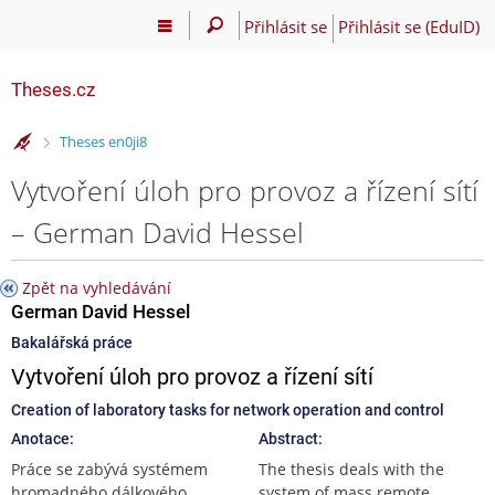
Přihlásit se
Přihlásit se (EduID)
Theses.cz
>
Theses en0ji8
Vytvoření úloh pro provoz a řízení sítí
– German David Hessel
Zpět na vyhledávání
German David Hessel
Bakalářská práce
Vytvoření úloh pro provoz a řízení sítí
Creation of laboratory tasks for network operation and control
Anotace:
Abstract:
Práce se zabývá systémem
The thesis deals with the
hromadného dálkového
system of mass remote