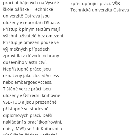
prací obhájených na Vysoké
zpřístupňující práci: VŠB -
škole báňské - Technické
Technická univerzita Ostrava
univerzitě Ostrava jsou
uloženy v repozitáři DSpace.
Přístup k plným textům mají
všichni uživatelé bez omezení.
Přístup je omezen pouze ve
výjimečných případech,
zpravidla z důvodu ochrany
duševního vlastnictví.
Nepřístupné práce jsou
označeny jako closedAccess
nebo embargoedAccess.
Tištěné verze prácí jsou
uloženy v Ústřední knihovně
VŠB-TUO a jsou prezenčně
přístupné ve studovně
diplomových prací. Další
nakládání s prací (kopírování,
opisy, MVS) se řídí Knihovní a