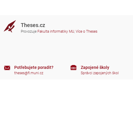
Theses.cz
Provozuje
Fakulta informatiky MU
,
Více o Theses
Potřebujete poradit?
Zapojené školy
theses@fi.muni.cz
Správci zapojených škol
Nápověda
Soukromí
Často kladené dotazy
Přístupnost
Zobrazit klasickou verzi