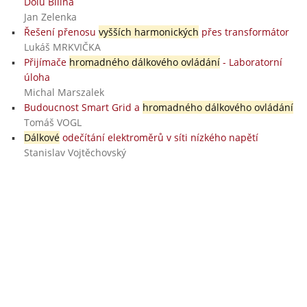
Dolů Bílina
Jan Zelenka
Řešení přenosu
vyšších harmonických
přes transformátor
Lukáš MRKVIČKA
Přijímače
hromadného dálkového ovládání
- Laboratorní
úloha
Michal Marszalek
Budoucnost Smart Grid a
hromadného dálkového ovládání
Tomáš VOGL
Dálkové
odečítání elektroměrů v síti nízkého napětí
Stanislav Vojtěchovský