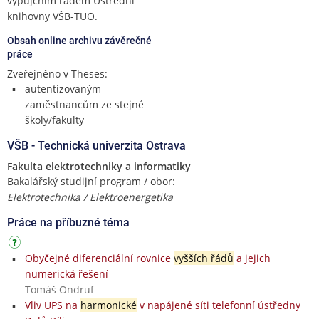
výpůjčním řádem Ústřední
knihovny VŠB-TUO.
Obsah online archivu závěrečné
práce
Zveřejněno v Theses:
autentizovaným
zaměstnancům ze stejné
školy/fakulty
VŠB - Technická univerzita Ostrava
Fakulta elektrotechniky a informatiky
Bakalářský studijní program / obor:
Elektrotechnika / Elektroenergetika
Práce na příbuzné téma
Obyčejné diferenciální rovnice
vyšších řádů
a jejich
numerická řešení
Tomáš Ondruf
Vliv UPS na
harmonické
v napájené síti telefonní ústředny