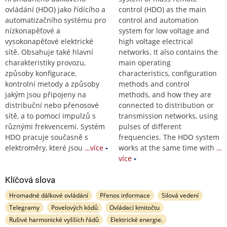
ovládání (HDO) jako řídícího a
control (HDO) as the main
automatizačního systému pro
control and automation
nízkonapěťové a
system for low voltage and
vysokonapěťové elektrické
high voltage electrical
sítě. Obsahuje také hlavní
networks. It also contains the
charakteristiky provozu,
main operating
způsoby konfigurace,
characteristics, configuration
kontrolní metody a způsoby
methods and control
jakým jsou připojeny na
methods, and how they are
distribuční nebo přenosové
connected to distribution or
sítě, a to pomocí impulzů s
transmission networks, using
různými frekvencemi. Systém
pulses of different
HDO pracuje současně s
frequencies. The HDO system
elektroměry, které jsou
…více
works at the same time with
…
více
Klíčová slova
Hromadné dálkové ovládání
Přenos informace
Silová vedení
Telegramy
Povelových kódů
Ovládací kmitočtu
Rušivé harmonické vyšších řádů
Elektrické energie.