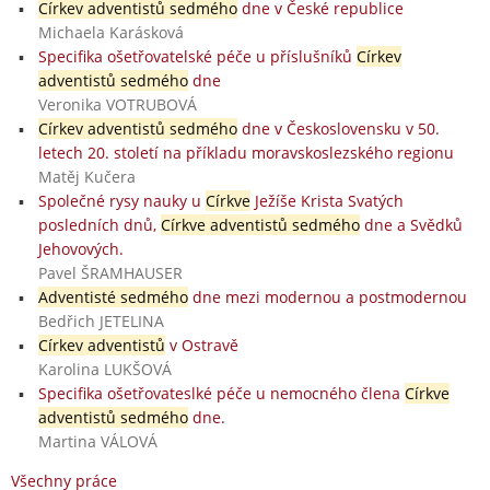
Církev adventistů sedmého
dne v České republice
Michaela Karásková
Specifika ošetřovatelské péče u příslušníků
Církev
adventistů sedmého
dne
Veronika VOTRUBOVÁ
Církev adventistů sedmého
dne v Československu v 50.
letech 20. století na příkladu moravskoslezského regionu
Matěj Kučera
Společné rysy nauky u
Církve
Ježíše Krista Svatých
posledních dnů,
Církve adventistů sedmého
dne a Svědků
Jehovových.
Pavel ŠRAMHAUSER
Adventisté sedmého
dne mezi modernou a postmodernou
Bedřich JETELINA
Církev adventistů
v Ostravě
Karolina LUKŠOVÁ
Specifika ošetřovateslké péče u nemocného člena
Církve
adventistů sedmého
dne.
Martina VÁLOVÁ
Všechny práce