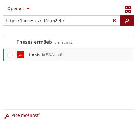
Operace
Vy
Theses erm8eb
erm8eb
/2
thesis
bcFINAL.pdf
Více možností