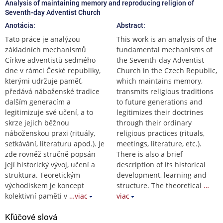
Analysis of maintaining memory and reproducing religion of
Seventh-day Adventist Church
Anotácia:
Abstract:
Tato práce je analýzou
This work is an analysis of the
základních mechanismů
fundamental mechanisms of
Církve adventistů sedmého
the Seventh-day Adventist
dne v rámci České republiky,
Church in the Czech Republic,
kterými udržuje paměť,
which maintains memory,
předává náboženské tradice
transmits religious traditions
dalším generacím a
to future generations and
legitimizuje své učení, a to
legitimizes their doctrines
skrze jejich běžnou
through their ordinary
náboženskou praxi (rituály,
religious practices (rituals,
setkávání, literaturu apod.). Je
meetings, literature, etc.).
zde rovněž stručně popsán
There is also a brief
její historický vývoj, učení a
description of its historical
struktura. Teoretickým
development, learning and
východiskem je koncept
structure. The theoretical
…
kolektivní paměti v
…viac
viac
Kľúčové slová