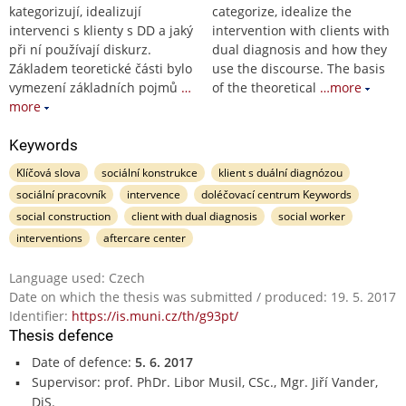
kategorizují, idealizují
categorize, idealize the
intervenci s klienty s DD a jaký
intervention with clients with
při ní používají diskurz.
dual diagnosis and how they
Základem teoretické části bylo
use the discourse. The basis
vymezení základních pojmů
…
of the theoretical
…more
more
Keywords
Klíčová slova
sociální konstrukce
klient s duální diagnózou
sociální pracovník
intervence
doléčovací centrum Keywords
social construction
client with dual diagnosis
social worker
interventions
aftercare center
Language used: Czech
Date on which the thesis was submitted / produced: 19. 5. 2017
Identifier:
https://is.muni.cz/th/g93pt/
Thesis defence
Date of defence:
5. 6. 2017
Supervisor: prof. PhDr. Libor Musil, CSc., Mgr. Jiří Vander,
DiS.