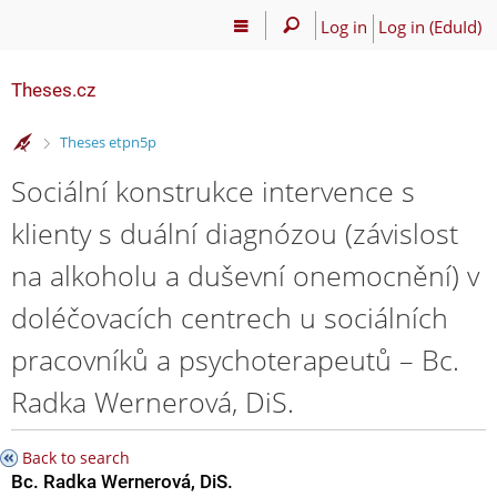
Log in
Log in (EduId)
Theses.cz
>
Theses etpn5p
Sociální konstrukce intervence s
klienty s duální diagnózou (závislost
na alkoholu a duševní onemocnění) v
doléčovacích centrech u sociálních
pracovníků a psychoterapeutů – Bc.
Radka Wernerová, DiS.
Back to search
Bc. Radka Wernerová, DiS.