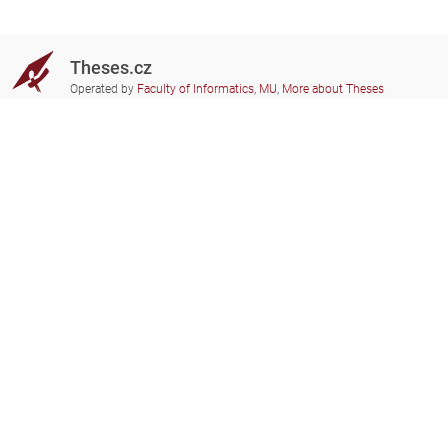
Theses.cz
Operated by
Faculty of Informatics, MU
,
More about Theses
Do you need help?
Participating schools
theses@fi.muni.cz
Administrators of educational
institutions involved
Help
Privacy
Frequently asked questions
Accessibility
Zobrazit klasickou verzi