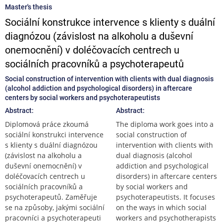
Master's thesis
Sociální konstrukce intervence s klienty s duální
diagnózou (závislost na alkoholu a duševní
onemocnění) v doléčovacích centrech u
sociálních pracovníků a psychoterapeutů
Social construction of intervention with clients with dual diagnosis
(alcohol addiction and psychological disorders) in aftercare
centers by social workers and psychoterapeutists
Abstract:
Abstract:
Diplomová práce zkoumá
The diploma work goes into a
sociální konstrukci intervence
social construction of
s klienty s duální diagnózou
intervention with clients with
(závislost na alkoholu a
dual diagnosis (alcohol
duševní onemocnění) v
addiction and psychological
doléčovacích centrech u
disorders) in aftercare centers
sociálních pracovníků a
by social workers and
psychoterapeutů. Zaměřuje
psychoterapeutists. It focuses
se na způsoby, jakými sociální
on the ways in which social
pracovníci a psychoterapeuti
workers and psychotherapists