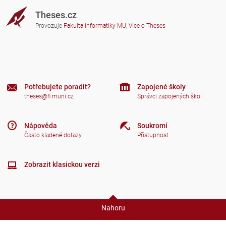
Theses.cz
Provozuje
Fakulta informatiky MU
,
Více o Theses
Potřebujete poradit?
Zapojené školy
theses@fi.muni.cz
Správci zapojených škol
Nápověda
Soukromí
Často kladené dotazy
Přístupnost
Zobrazit klasickou verzi
Nahoru