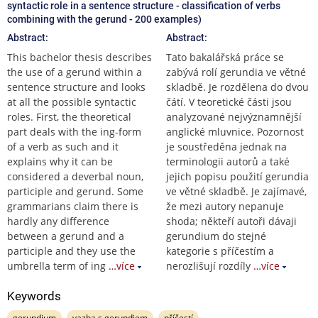
syntactic role in a sentence structure - classification of verbs
combining with the gerund - 200 examples)
Abstract:
Abstract:
This bachelor thesis describes
Tato bakalářská práce se
the use of a gerund within a
zabývá rolí gerundia ve větné
sentence structure and looks
skladbě. Je rozdělena do dvou
at all the possible syntactic
čátí. V teoretické části jsou
roles. First, the theoretical
analyzované nejvýznamnější
part deals with the ing-form
anglické mluvnice. Pozornost
of a verb as such and it
je soustředěna jednak na
explains why it can be
terminologii autorů a také
considered a deverbal noun,
jejich popisu použití gerundia
participle and gerund. Some
ve větné skladbě. Je zajímavé,
grammarians claim there is
že mezi autory nepanuje
hardly any difference
shoda; někteří autoři dávaji
between a gerund and a
gerundium do stejné
participle and they use the
kategorie s příčestím a
umbrella term of ing
…více
nerozlišují rozdíly
…více
Keywords
gerundium
vazba s gerundiem
příčestí