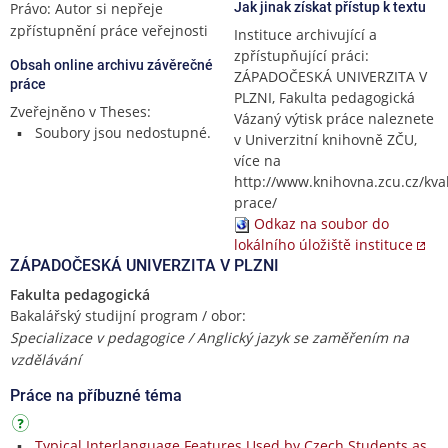
Právo: Autor si nepřeje
Jak jinak získat přístup k textu
zpřístupnění práce veřejnosti
Instituce archivující a
zpřístupňující práci:
Obsah online archivu závěrečné
ZÁPADOČESKÁ UNIVERZITA V
práce
PLZNI, Fakulta pedagogická
Zveřejněno v Theses:
Vázaný výtisk práce naleznete
Soubory jsou nedostupné.
v Univerzitní knihovně ZČU,
více na
http://www.knihovna.zcu.cz/kval
prace/
Odkaz na soubor do
lokálního úložiště instituce
ZÁPADOČESKÁ UNIVERZITA V PLZNI
Fakulta pedagogická
Bakalářský studijní program / obor:
Specializace v pedagogice / Anglický jazyk se zaměřením na
vzdělávání
Práce na příbuzné téma
Typical Interlanguage Features Used by Czech Students as