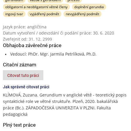
obligatorní a neobligatorní větné členy
doplnění gerundia
ingový tvar
vyjádřený podmět
nevyjádřený podmět
Jazyk práce: angličtina
Datum vytvoření / odevzdání či podání práce: 30. 6. 2020
Zveřejnit od: 31. 12. 2999
Obhajoba závěrečné práce
Vedoucí: PhDr. Mgr. Jarmila Petrlíková, Ph.D.
Citační záznam
Citovat tuto práci
Jak správně citovat práci
KLÍMOVÁ, Zuzana. Gerundium v anglické větě - teoretický popis
syntaktické role ve větné struktuře. Plzeň, 2020. bakalářská
práce (Bc.). ZÁPADOČESKÁ UNIVERZITA V PLZNI. Fakulta
pedagogická
Plný text práce