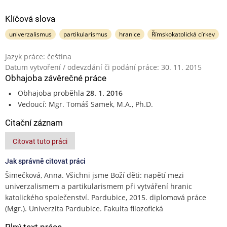
Klíčová slova
univerzalismus
partikularismus
hranice
Římskokatolická církev
Jazyk práce: čeština
Datum vytvoření / odevzdání či podání práce: 30. 11. 2015
Obhajoba závěrečné práce
Obhajoba proběhla
28. 1. 2016
Vedoucí: Mgr. Tomáš Samek, M.A., Ph.D.
Citační záznam
Citovat tuto práci
Jak správně citovat práci
Šimečková, Anna. Všichni jsme Boží děti: napětí mezi
univerzalismem a partikularismem při vytváření hranic
katolického společenství. Pardubice, 2015. diplomová práce
(Mgr.). Univerzita Pardubice. Fakulta filozofická
Plný text práce