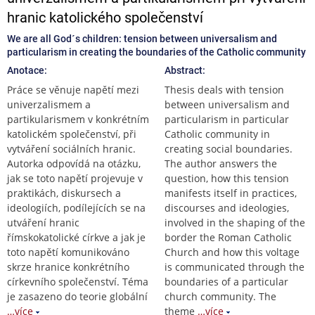
hranic katolického společenství
We are all God´s children: tension between universalism and
particularism in creating the boundaries of the Catholic community
Anotace:
Abstract:
Práce se věnuje napětí mezi
Thesis deals with tension
univerzalismem a
between universalism and
partikularismem v konkrétním
particularism in particular
katolickém společenství, při
Catholic community in
vytváření sociálních hranic.
creating social boundaries.
Autorka odpovídá na otázku,
The author answers the
jak se toto napětí projevuje v
question, how this tension
praktikách, diskursech a
manifests itself in practices,
ideologiích, podílejících se na
discourses and ideologies,
utváření hranic
involved in the shaping of the
římskokatolické církve a jak je
border the Roman Catholic
toto napětí komunikováno
Church and how this voltage
skrze hranice konkrétního
is communicated through the
církevního společenství. Téma
boundaries of a particular
je zasazeno do teorie globální
church community. The
…více
theme
…více