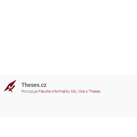
Theses.cz
Provozuje
Fakulta informatiky MU
,
Více o Theses
Potřebujete poradit?
Zapojené školy
theses@fi.muni.cz
Správci zapojených škol