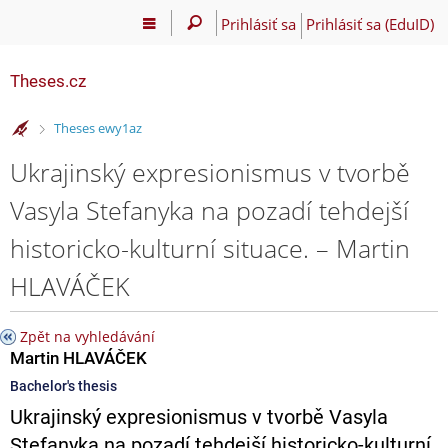
Prihlásiť sa
Prihlásiť sa (EduID)
Theses.cz
>
Theses ewy1az
Ukrajinský expresionismus v tvorbě
Vasyla Stefanyka na pozadí tehdejší
historicko-kulturní situace. – Martin
HLAVÁČEK
Zpět na vyhledávání
Martin HLAVÁČEK
Bachelor's thesis
Ukrajinský expresionismus v tvorbě Vasyla
Stefanyka na pozadí tehdejší historicko-kulturní