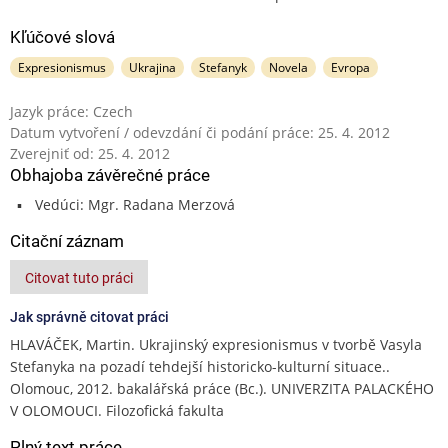
Kľúčové slová
Expresionismus
Ukrajina
Stefanyk
Novela
Evropa
Jazyk práce: Czech
Datum vytvoření / odevzdání či podání práce: 25. 4. 2012
Zverejniť od: 25. 4. 2012
Obhajoba závěrečné práce
Vedúci: Mgr. Radana Merzová
Citační záznam
Citovat tuto práci
Jak správně citovat práci
HLAVÁČEK, Martin. Ukrajinský expresionismus v tvorbě Vasyla
Stefanyka na pozadí tehdejší historicko-kulturní situace..
Olomouc, 2012. bakalářská práce (Bc.). UNIVERZITA PALACKÉHO
V OLOMOUCI. Filozofická fakulta
Plný text práce