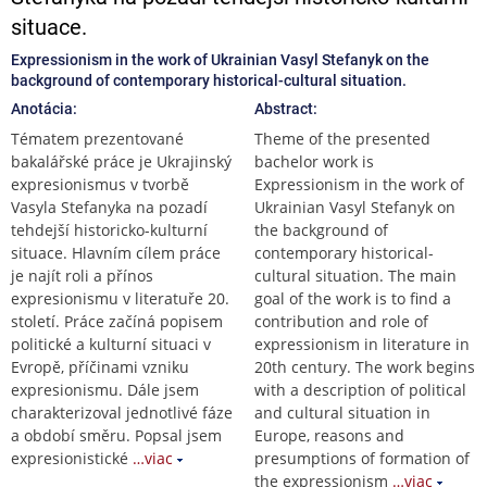
situace.
Expressionism in the work of Ukrainian Vasyl Stefanyk on the
background of contemporary historical-cultural situation.
Anotácia:
Abstract:
Tématem prezentované
Theme of the presented
bakalářské práce je Ukrajinský
bachelor work is
expresionismus v tvorbě
Expressionism in the work of
Vasyla Stefanyka na pozadí
Ukrainian Vasyl Stefanyk on
tehdejší historicko-kulturní
the background of
situace. Hlavním cílem práce
contemporary historical-
je najít roli a přínos
cultural situation. The main
expresionismu v literatuře 20.
goal of the work is to find a
století. Práce začíná popisem
contribution and role of
politické a kulturní situaci v
expressionism in literature in
Evropě, příčinami vzniku
20th century. The work begins
expresionismu. Dále jsem
with a description of political
charakterizoval jednotlivé fáze
and cultural situation in
a období směru. Popsal jsem
Europe, reasons and
expresionistické
…viac
presumptions of formation of
the expressionism
…viac