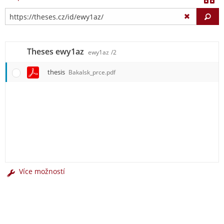
Vy
Theses ewy1az
ewy1az
/2
thesis
Bakalsk_prce.pdf
Více možností