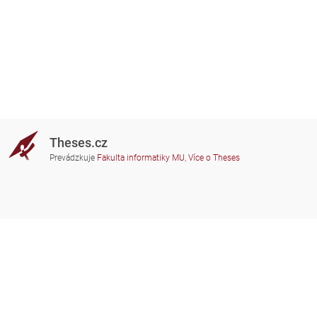
Theses.cz
Prevádzkuje
Fakulta informatiky MU
,
Více o Theses
Potrebujete poradiť?
Zapojené školy
theses@fi.muni.cz
Správcovia zapojených škôl
Nápoveda
Súkromie
Často kladené dotazy
Přístupnost