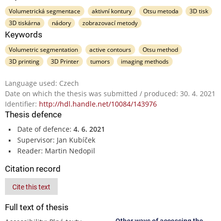
Volumetrická segmentace
aktivní kontury
Otsu metoda
3D tisk
3D tiskárna
nádory
zobrazovací metody
Keywords
Volumetric segmentation
active contours
Otsu method
3D printing
3D Printer
tumors
imaging methods
Language used: Czech
Date on which the thesis was submitted / produced: 30. 4. 2021
Identifier:
http://hdl.handle.net/10084/143976
Thesis defence
Date of defence:
4. 6. 2021
Supervisor: Jan Kubíček
Reader: Martin Nedopil
Citation record
Cite this text
Full text of thesis
Other ways of accessing the