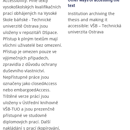
Accessibility: Plné texty
text
vysokoškolských kvalifikačních
prací obhájených na Vysoké
Institution archiving the
škole báňské - Technické
thesis and making it
accessible: VŠB – Technická
univerzitě Ostrava jsou
univerzita Ostrava
uloženy v repozitáři DSpace.
Přístup k plným textům mají
všichni uživatelé bez omezení.
Přístup je omezen pouze ve
výjimečných případech,
zpravidla z důvodu ochrany
duševního vlastnictví.
Nepřístupné práce jsou
označeny jako closedAccess
nebo embargoedAccess.
Tištěné verze prácí jsou
uloženy v Ústřední knihovně
VŠB-TUO a jsou prezenčně
přístupné ve studovně
diplomových prací. Další
nakládání s prací (kopírování,