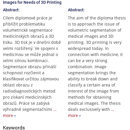
Images for Needs of 3D Printing
Abstract:
Abstract:
Cílem diplomové práce je
The aim of the diploma thesis
přiblížit problematiku
is to approach the issue of
volumetrické segmentace
volumetric segmentation of
medicínských obrazů a 3D
medical images and 3D
tisku. 3D tisk je v dnešní době
printing. 3D printing is very
velmi rozšířený. Ve spojení s
widespread today. In
medicínou se může jednat o
connection with medicine, it
velmi silnou kombinaci.
can be a very strong
Segmentace obrazu přináší
combination. Image
schopnost rozčlenit a
segmentation brings the
klasifikovat určitou zájmovou
ability to break down and
oblast obrazu z
classify a certain area of
radiodiagnostických metod
interest of the image from
pro získaní medicínských
methods for obtaining
obrazů. Práce se zabývá
medical images. The thesis
výhradně segmentačními
…
deals exclusively with
…
more
more
Keywords