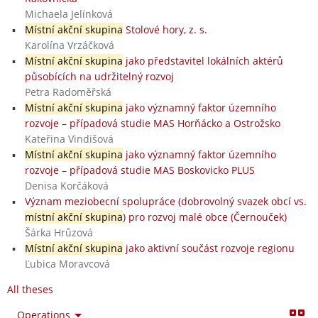
Michaela Jelínková
Místní akční skupina
Stolové hory, z. s.
Karolína Vrzáčková
Místní akční skupina
jako představitel lokálních aktérů
působících na udržitelný rozvoj
Petra Radoměřská
Místní akční skupina
jako významný faktor územního
rozvoje – případová studie MAS Horňácko a Ostrožsko
Kateřina Vindišová
Místní akční skupina
jako významný faktor územního
rozvoje – případová studie MAS Boskovicko PLUS
Denisa Korčáková
Význam meziobecní spolupráce (dobrovolný svazek obcí vs.
místní akční skupina
) pro rozvoj malé obce (Černouček)
Šárka Hrůzová
Místní akční skupina
jako aktivní součást rozvoje regionu
Ľubica Moravcová
All theses
Operations