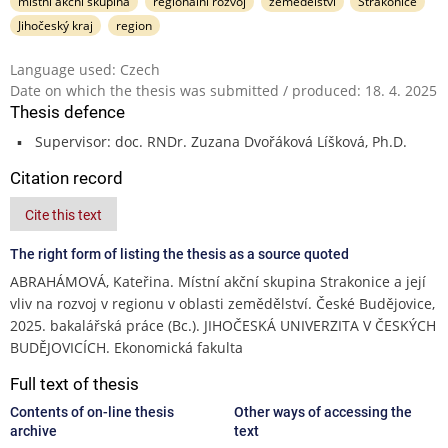
místní akční skupina
regionální rozvoj
zemědělství
Strakonice
Jihočeský kraj
region
Language used: Czech
Date on which the thesis was submitted / produced: 18. 4. 2025
Thesis defence
Supervisor: doc. RNDr. Zuzana Dvořáková Líšková, Ph.D.
Citation record
Cite this text
The right form of listing the thesis as a source quoted
ABRAHÁMOVÁ, Kateřina. Místní akční skupina Strakonice a její
vliv na rozvoj v regionu v oblasti zemědělství. České Budějovice,
2025. bakalářská práce (Bc.). JIHOČESKÁ UNIVERZITA V ČESKÝCH
BUDĚJOVICÍCH. Ekonomická fakulta
Full text of thesis
Contents of on-line thesis
Other ways of accessing the
archive
text