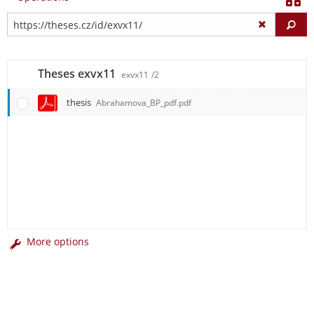
Fi
Theses exvx11
exvx11
/2
thesis
Abrahamova_BP_pdf.pdf
More options