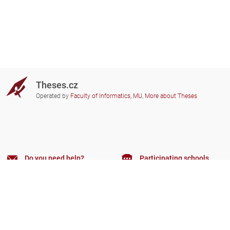
Theses.cz
Operated by
Faculty of Informatics, MU
,
More about Theses
Do you need help?
Participating schools
theses@fi.muni.cz
Administrators of educational
institutions involved
Help
Privacy
Frequently asked questions
Accessibility