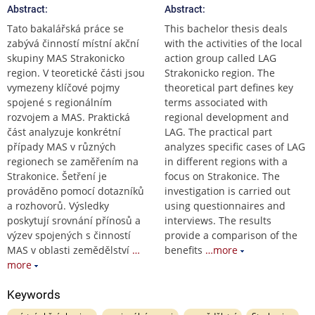
Abstract:
Abstract:
Tato bakalářská práce se
This bachelor thesis deals
zabývá činností místní akční
with the activities of the local
skupiny MAS Strakonicko
action group called LAG
region. V teoretické části jsou
Strakonicko region. The
vymezeny klíčové pojmy
theoretical part defines key
spojené s regionálním
terms associated with
rozvojem a MAS. Praktická
regional development and
část analyzuje konkrétní
LAG. The practical part
případy MAS v různých
analyzes specific cases of LAG
regionech se zaměřením na
in different regions with a
Strakonice. Šetření je
focus on Strakonice. The
prováděno pomocí dotazníků
investigation is carried out
a rozhovorů. Výsledky
using questionnaires and
poskytují srovnání přínosů a
interviews. The results
výzev spojených s činností
provide a comparison of the
MAS v oblasti zemědělství
…
benefits
…more
more
Keywords