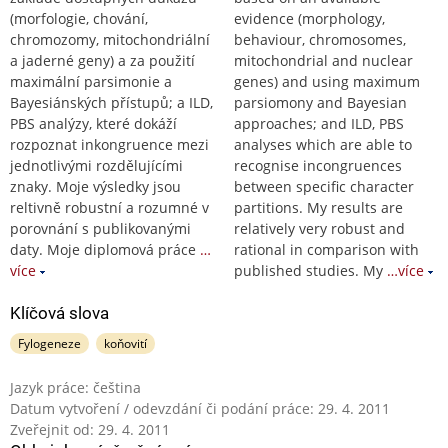
(morfologie, chování,
evidence (morphology,
chromozomy, mitochondriální
behaviour, chromosomes,
a jaderné geny) a za použití
mitochondrial and nuclear
maximální parsimonie a
genes) and using maximum
Bayesiánských přístupů; a ILD,
parsiomony and Bayesian
PBS analýzy, které dokáží
approaches; and ILD, PBS
rozpoznat inkongruence mezi
analyses which are able to
jednotlivými rozdělujícími
recognise incongruences
znaky. Moje výsledky jsou
between specific character
reltivně robustní a rozumné v
partitions. My results are
porovnání s publikovanými
relatively very robust and
daty. Moje diplomová práce
…
rational in comparison with
více
published studies. My
…více
Klíčová slova
Fylogeneze
koňovití
Jazyk práce: čeština
Datum vytvoření / odevzdání či podání práce: 29. 4. 2011
Zveřejnit od: 29. 4. 2011