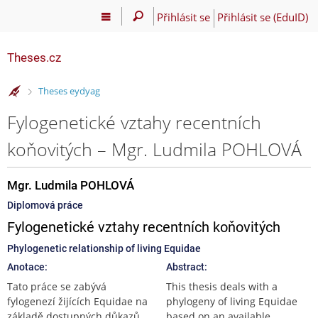
Přihlásit se
Přihlásit se (EduID)
Theses.cz
>
Theses eydyag
Fylogenetické vztahy recentních
koňovitých – Mgr. Ludmila POHLOVÁ
Mgr. Ludmila POHLOVÁ
Diplomová práce
Fylogenetické vztahy recentních koňovitých
Phylogenetic relationship of living Equidae
Anotace:
Abstract:
Tato práce se zabývá
This thesis deals with a
fylogenezí žijících Equidae na
phylogeny of living Equidae
základě dostupných důkazů
based on an available