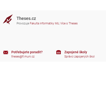
Theses.cz
Provozuje
Fakulta informatiky MU
,
Více o Theses
Potřebujete poradit?
Zapojené školy
theses@fi.muni.cz
Správci zapojených škol
Nápověda
Soukromí
Často kladené dotazy
Přístupnost
Zobrazit klasickou verzi