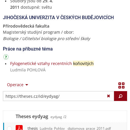
Soubory jsou od
29. 4.
2011
dostupné: světu
JIHOČESKÁ UNIVERZITA V ČESKÝCH BUDĚJOVICÍCH
Přírodovědecká fakulta
Magisterský studijní program / obor:
Biologie / Učitelství biologie pro střední školy
Práce na příbuzné téma
Fylogenetické vztahy recentních
koňovitých
Ludmila POHLOVÁ
Operace
Vy
Theses eydyag
eydyag
/2
thesis
Ludmila_Pohlov__diplomova_prace_2011.pdf