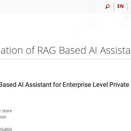
EN
sed AI Assistant for Enterprise Level Private
 store
tion
liably