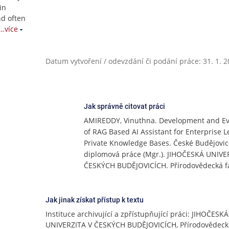
in
nd often
…více
Datum vytvoření / odevzdání či podání práce: 31. 1. 
Jak správně citovat práci
AMIREDDY, Vinuthna. Development and Ev
of RAG Based AI Assistant for Enterprise L
Private Knowledge Bases. České Budějovic
diplomová práce (Mgr.). JIHOČESKÁ UNIVE
ČESKÝCH BUDĚJOVICÍCH. Přírodovědecká f
Jak jinak získat přístup k textu
Instituce archivující a zpřístupňující práci: JIHOČESKÁ
UNIVERZITA V ČESKÝCH BUDĚJOVICÍCH, Přírodovědecká