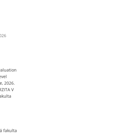
2026
aluation
evel
e, 2026.
RZITA V
akulta
 fakulta