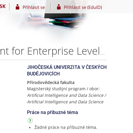
SK
Přihlásit se
Přihlásit se (EduID)
Development and Evaluation of RAG Based AI Assistant for Enterprise Level Private Knowledge Bases – Vinuthna AMIREDDY
JIHOČESKÁ UNIVERZITA V ČESKÝCH
BUDĚJOVICÍCH
Přírodovědecká fakulta
Magisterský studijní program / obor:
Artificial Intelligence and Data Science /
Artificial Intelligence and Data Science
Práce na příbuzné téma
Žádné práce na příbuzné téma.