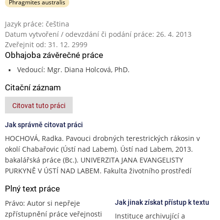
Phragmites australis
Jazyk práce: čeština
Datum vytvoření / odevzdání či podání práce: 26. 4. 2013
Zveřejnit od: 31. 12. 2999
Obhajoba závěrečné práce
Vedoucí: Mgr. Diana Holcová, PhD.
Citační záznam
Citovat tuto práci
Jak správně citovat práci
HOCHOVÁ, Radka. Pavouci drobných terestrických rákosin v
okolí Chabařovic (Ústí nad Labem). Ústí nad Labem, 2013.
bakalářská práce (Bc.). UNIVERZITA JANA EVANGELISTY
PURKYNĚ V ÚSTÍ NAD LABEM. Fakulta životního prostředí
Plný text práce
Právo: Autor si nepřeje
Jak jinak získat přístup k textu
zpřístupnění práce veřejnosti
Instituce archivující a