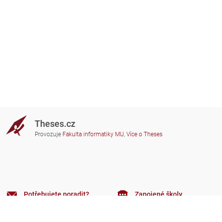
Theses.cz
Provozuje
Fakulta informatiky MU
,
Více o Theses
Potřebujete poradit?
Zapojené školy
theses@fi.muni.cz
Správci zapojených škol