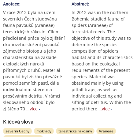
Anotace:
Abstract:
V roce 2012 byla na území
In 2012 was in the northern
severních Čech studována
Bohemia studied fauna of
fauna pavouků (Araneae)
spiders (Araneae) of
terestrických rákosin. Cílem
terrestrial reeds. The
předložené práce bylo zjištění
objective of this study was to
druhového složení pavouků
determine the species
zájmového biotopu a jeho
composition of spiders
charakteristika na základě
habitat and its characteristics
ekologických nároků
based on the ecological
přítomných druhů. Materiál
requirements of the present
pavouků byl získán převážně
species. Material was
pomocí zemních pastí, dále
obtained mainly by using
individuálním sběrem a
pitfall traps, as well as
proséváním detritu. V rámci
individual collecting and
sledovaného období bylo
sifting of detritus. Within the
zjištěno 70
…více
period there
…více
Klíčová slova
severní Čechy
mokřady
terestrické rákosiny
Araneae