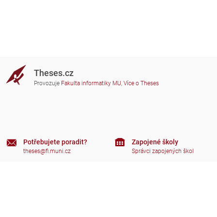
Theses.cz
Provozuje
Fakulta informatiky MU
,
Více o Theses
Potřebujete poradit?
Zapojené školy
theses@fi.muni.cz
Správci zapojených škol
Nápověda
Soukromí
Často kladené dotazy
Přístupnost
Zobrazit klasickou verzi