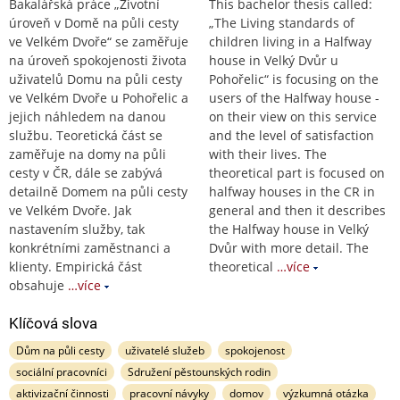
Bakalářská práce „Životní
This bachelor thesis called:
úroveň v Domě na půli cesty
„The Living standards of
ve Velkém Dvoře“ se zaměřuje
children living in a Halfway
na úroveň spokojenosti života
house in Velký Dvůr u
uživatelů Domu na půli cesty
Pohořelic“ is focusing on the
ve Velkém Dvoře u Pohořelic a
users of the Halfway house -
jejich náhledem na danou
on their view on this service
službu. Teoretická část se
and the level of satisfaction
zaměřuje na domy na půli
with their lives. The
cesty v ČR, dále se zabývá
theoretical part is focused on
detailně Domem na půli cesty
halfway houses in the CR in
ve Velkém Dvoře. Jak
general and then it describes
nastavením služby, tak
the Halfway house in Velký
konkrétními zaměstnanci a
Dvůr with more detail. The
klienty. Empirická část
theoretical
…více
obsahuje
…více
Klíčová slova
Dům na půli cesty
uživatelé služeb
spokojenost
sociální pracovníci
Sdružení pěstounských rodin
aktivizační činnosti
pracovní návyky
domov
výzkumná otázka