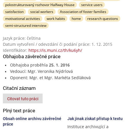
polostrukturovaný rozhovor Halfway House
service users
satisfaction
social workers
Association of foster families
motivational activities
work habits
home
research questions
semi-structured interview
Jazyk práce: čeština
Datum vytvoření / odevzdání či podání práce: 1. 12. 2015
Identifikátor:
https://is.muni.cz/th/ku6yh/
Obhajoba závěrečné práce
Obhajoba proběhla
25. 1. 2016
Vedoucí: Mgr. Veronika Nýdrlová
Oponent: Mgr. et Mgr. Markéta Sedláková
Citační záznam
Citovat tuto práci
Plný text práce
Obsah online archivu závěrečné
Jak jinak získat přístup k textu
práce
Instituce archivující a