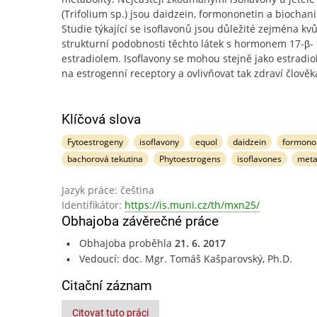
(Trifolium sp.) jsou daidzein, formononetin a biochani
Studie týkající se isoflavonů jsou důležité zejména kvů
strukturní podobnosti těchto látek s hormonem 17-β-
estradiolem. Isoflavony se mohou stejně jako estradio
na estrogenní receptory a ovlivňovat tak zdraví člověk
Klíčová slova
Fytoestrogeny
isoflavony
equol
daidzein
formono
bachorová tekutina
Phytoestrogens
isoflavones
meta
Jazyk práce: čeština
Identifikátor:
https://is.muni.cz/th/mxn25/
Obhajoba závěrečné práce
Obhajoba proběhla
21. 6. 2017
Vedoucí: doc. Mgr. Tomáš Kašparovský, Ph.D.
Citační záznam
Citovat tuto práci