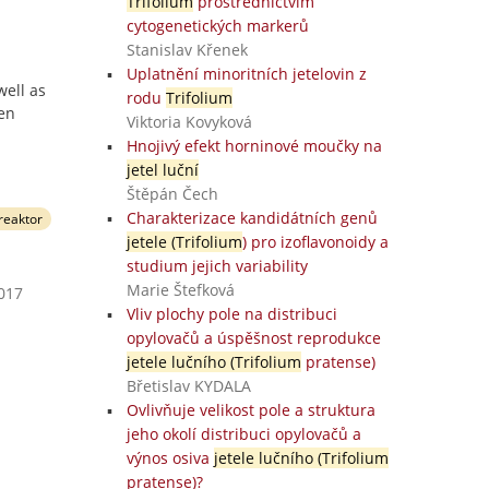
Trifolium
prostřednictvím
cytogenetických markerů
Stanislav Křenek
Uplatnění minoritních jetelovin z
well as
rodu
Trifolium
gen
Viktoria Kovyková
Hnojivý efekt horninové moučky na
jetel luční
Štěpán Čech
Charakterizace kandidátních genů
reaktor
jetele (Trifolium
) pro izoflavonoidy a
studium jejich variability
Marie Štefková
2017
Vliv plochy pole na distribuci
opylovačů a úspěšnost reprodukce
jetele lučního (Trifolium
pratense)
Břetislav KYDALA
Ovlivňuje velikost pole a struktura
jeho okolí distribuci opylovačů a
výnos osiva
jetele lučního (Trifolium
pratense)?