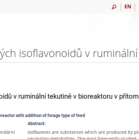
EN
oidů v ruminální tekutině v bioreaktoru v přítom
oreactor with addition of forage type of feed
Abstract:
kundární
Isoflavones are substances which are produced by pl
secondary metabolites. The most frequently studied