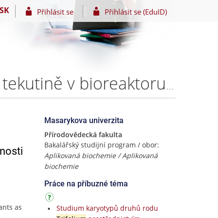
SK
Přihlásit se
Přihlásit se (EduID)
Sledování hladin jetelových isoflavonoidů v ruminální tekutině v bioreaktoru v přítomnosti objemovém typu krmiva – Bc. Kateřina Kailová
Masarykova univerzita
Přírodovědecká fakulta
Bakalářský studijní program / obor:
nosti
Aplikovaná biochemie / Aplikovaná
biochemie
Práce na příbuzné téma
ants as
Studium karyotypů druhů rodu