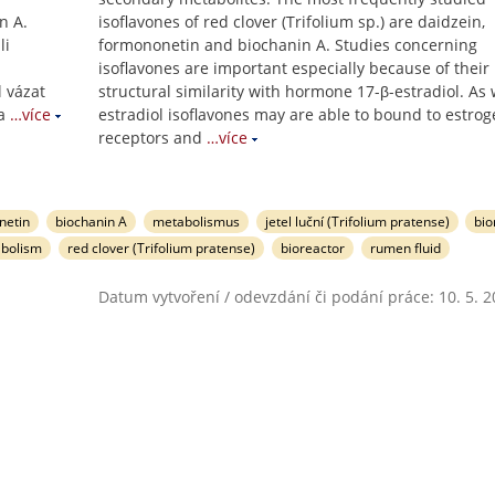
n A.
isoflavones of red clover (Trifolium sp.) are daidzein,
li
formononetin and biochanin A. Studies concerning
isoflavones are important especially because of their
l vázat
structural similarity with hormone 17-β-estradiol. As 
a
…více
estradiol isoflavones may are able to bound to estro
receptors and
…více
netin
biochanin A
metabolismus
jetel luční (Trifolium pratense)
bio
bolism
red clover (Trifolium pratense)
bioreactor
rumen fluid
Datum vytvoření / odevzdání či podání práce: 10. 5. 