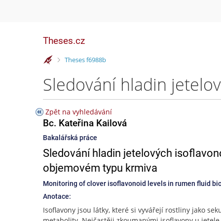
Theses.cz
>
Theses f6988b
Zpět na vyhledávání
Bc. Kateřina Kailová
Bakalářská práce
Sledování hladin jetelových isoflavon
objemovém typu krmiva
Monitoring of clover isoflavonoid levels in rumen fluid bi
Anotace:
Isoflavony jsou látky, které si vyvářejí rostliny jako se
metabolity. Nejčastěji zkoumanými isoflavony u jetele