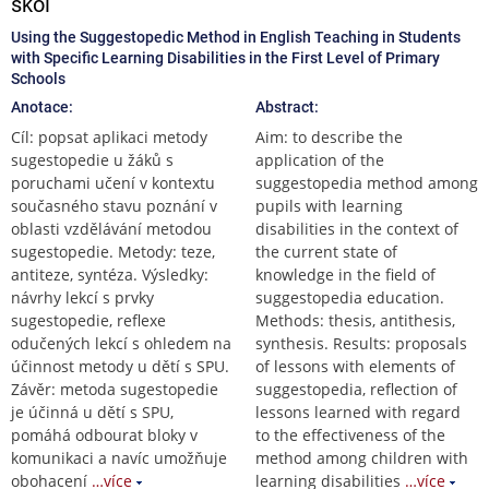
škol
Using the Suggestopedic Method in English Teaching in Students
with Specific Learning Disabilities in the First Level of Primary
Schools
Anotace:
Abstract:
Cíl: popsat aplikaci metody
Aim: to describe the
sugestopedie u žáků s
application of the
poruchami učení v kontextu
suggestopedia method among
současného stavu poznání v
pupils with learning
oblasti vzdělávání metodou
disabilities in the context of
sugestopedie. Metody: teze,
the current state of
antiteze, syntéza. Výsledky:
knowledge in the field of
návrhy lekcí s prvky
suggestopedia education.
sugestopedie, reflexe
Methods: thesis, antithesis,
odučených lekcí s ohledem na
synthesis. Results: proposals
účinnost metody u dětí s SPU.
of lessons with elements of
Závěr: metoda sugestopedie
suggestopedia, reflection of
je účinná u dětí s SPU,
lessons learned with regard
pomáhá odbourat bloky v
to the effectiveness of the
komunikaci a navíc umožňuje
method among children with
obohacení
…více
learning disabilities
…více