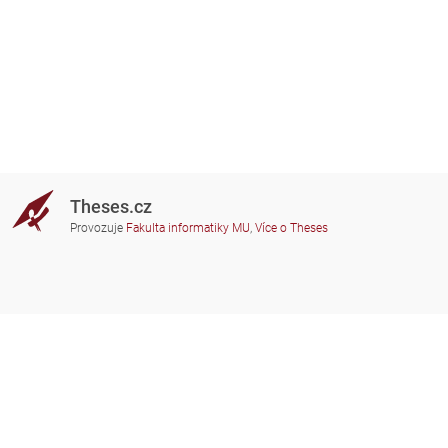
Theses.cz
Provozuje
Fakulta informatiky MU
,
Více o Theses
Potřebujete poradit?
Zapojené školy
theses@fi.muni.cz
Správci zapojených škol
Nápověda
Soukromí
Často kladené dotazy
Přístupnost