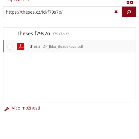
Vy
Theses f79s7o
f79s7o
/2
thesis
DP_Jitka_Bezdekova.pdf
Více možností