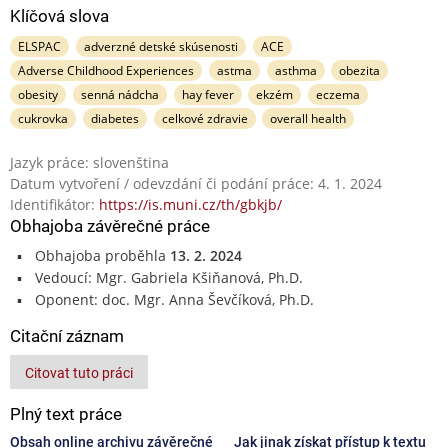
Klíčová slova
ELSPAC
adverzné detské skúsenosti
ACE
Adverse Childhood Experiences
astma
asthma
obezita
obesity
senná nádcha
hay fever
ekzém
eczema
cukrovka
diabetes
celkové zdravie
overall health
Jazyk práce: slovenština
Datum vytvoření / odevzdání či podání práce: 4. 1. 2024
Identifikátor:
https://is.muni.cz/th/gbkjb/
Obhajoba závěrečné práce
Obhajoba proběhla
13. 2. 2024
Vedoucí: Mgr. Gabriela Kšiňanová, Ph.D.
Oponent: doc. Mgr. Anna Ševčíková, Ph.D.
Citační záznam
Citovat tuto práci
Plný text práce
Obsah online archivu závěrečné
Jak jinak získat přístup k textu