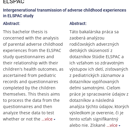
ELSPAC
Intergenerational transmission of adverse childhood experiences
in ELSPAC study
Abstract:
Abstract:
This bachelor thesis is
Táto bakalárska práca sa
concerned with the analysis
zaoberá analýzou
of parental adverse childhood
rodičovských adverzných
experiences from the ELSPAC
detských skúseností z
study questionnaires and
dotazníkov štúdie ELSPAC a
their relationship with their
ich vzťahom so zdravotným
children's health outcomes, as
výstupov ich detí, zisťovaných
ascertained from pediatric
z pediatrických záznamov a
records and questionnaires
dotazníkov vyplňovaných
completed by the children
deťmi samotnými. Cieľom
themselves. This thesis aims
práce je spracovanie údajov z
to process the data from the
dotazníkov a následná
questionnaires and then
analýza týchto údajov, ktorých
analyze these data to test
výsledkom je overenie, či je
whether or not the
…více
tento vzťah signifikantný
alebo nie. Získané
…více