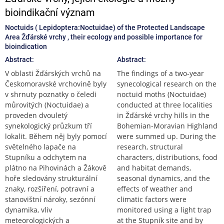
bioindikační význam
Noctuids ( Lepidoptera:Noctuidae) of the Protected Landscape
Area Žďárské vrchy , their ecology and possible importance for
bioindication
Abstract:
Abstract:
V oblasti Žďárských vrchů na
The findings of a two-year
Českomoravské vrchovině byly
synecological research on the
v shrnuty poznatky o čeledi
noctuid moths (Noctuidae)
můrovitých (Noctuidae) a
conducted at three localities
proveden dvouletý
in Žďárské vrchy hills in the
synekologický průzkum tří
Bohemian-Moravian Highland
lokalit. Během něj byly pomocí
were summed up. During the
světelného lapače na
research, structural
Stupníku a odchytem na
characters, distributions, food
plátno na Pihovinách a Žákově
and habitat demands,
hoře sledovány strukturální
seasonal dynamics, and the
znaky, rozšíření, potravní a
effects of weather and
stanovištní nároky, sezónní
climatic factors were
dynamika, vliv
monitored using a light trap
meteorologických a
at the Stupník site and by