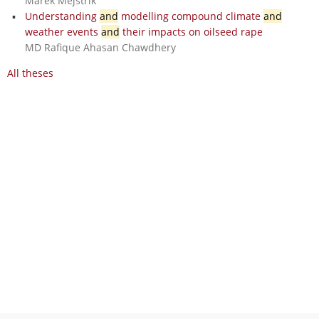
Marek Mejstřík
Understanding
and
modelling compound climate
and
weather events
and
their impacts on oilseed rape
MD Rafique Ahasan Chawdhery
All theses