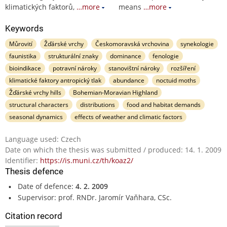
klimatických faktorů,
…more
means
…more
Keywords
Můrovití
Žďárské vrchy
Českomoravská vrchovina
synekologie
faunistika
strukturální znaky
dominance
fenologie
bioindikace
potravní nároky
stanovištní nároky
rozšíření
klimatické faktory antropický tlak
abundance
noctuid moths
Žďárské vrchy hills
Bohemian-Moravian Highland
structural characters
distributions
food and habitat demands
seasonal dynamics
effects of weather and climatic factors
Language used: Czech
Date on which the thesis was submitted / produced: 14. 1. 2009
Identifier:
https://is.muni.cz/th/koaz2/
Thesis defence
Date of defence:
4. 2. 2009
Supervisor: prof. RNDr. Jaromír Vaňhara, CSc.
Citation record