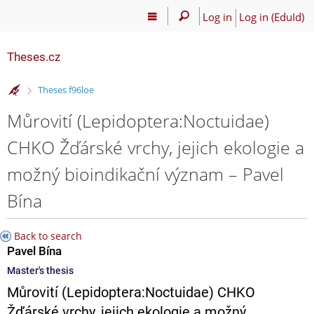
Log in
Log in (EduId)
Theses.cz
>
Theses f96loe
Můrovití (Lepidoptera:Noctuidae)
CHKO Žďárské vrchy, jejich ekologie a
možný bioindikační význam – Pavel
Bína
Back to search
Pavel Bína
Master's thesis
Můrovití (Lepidoptera:Noctuidae) CHKO
Žďárské vrchy, jejich ekologie a možný