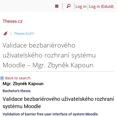
Log in
Log in (EduId)
Theses.cz
>
Theses fcnl1l
Validace bezbariérového
uživatelského rozhraní systému
Moodle – Mgr. Zbyněk Kapoun
Back to search
Mgr. Zbyněk Kapoun
Bachelor's thesis
Validace bezbariérového uživatelského rozhraní
systému Moodle
Validation of barrier free user interface of system Moodle