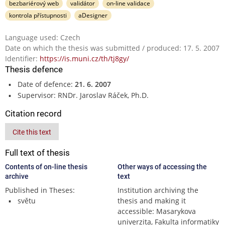
bezbariérový web
validátor
on-line validace
kontrola přístupnosti
aDesigner
Language used: Czech
Date on which the thesis was submitted / produced: 17. 5. 2007
Identifier:
https://is.muni.cz/th/tj8gy/
Thesis defence
Date of defence:
21. 6. 2007
Supervisor: RNDr. Jaroslav Ráček, Ph.D.
Citation record
Cite this text
Full text of thesis
Contents of on-line thesis
Other ways of accessing the
archive
text
Published in Theses:
Institution archiving the
světu
thesis and making it
accessible: Masarykova
univerzita, Fakulta informatiky