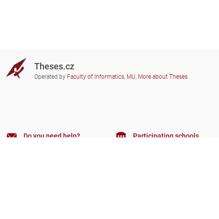
Theses.cz
Operated by
Faculty of Informatics, MU
,
More about Theses
Do you need help?
Participating schools
theses@fi.muni.cz
Administrators of educational
institutions involved
Help
Privacy
Frequently asked questions
Accessibility
Zobrazit klasickou verzi