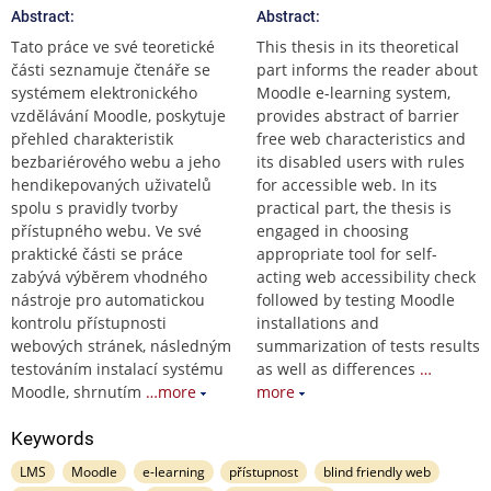
Abstract:
Abstract:
Tato práce ve své teoretické
This thesis in its theoretical
části seznamuje čtenáře se
part informs the reader about
systémem elektronického
Moodle e-learning system,
vzdělávání Moodle, poskytuje
provides abstract of barrier
přehled charakteristik
free web characteristics and
bezbariérového webu a jeho
its disabled users with rules
hendikepovaných uživatelů
for accessible web. In its
spolu s pravidly tvorby
practical part, the thesis is
přístupného webu. Ve své
engaged in choosing
praktické části se práce
appropriate tool for self-
zabývá výběrem vhodného
acting web accessibility check
nástroje pro automatickou
followed by testing Moodle
kontrolu přístupnosti
installations and
webových stránek, následným
summarization of tests results
testováním instalací systému
as well as differences
…
Moodle, shrnutím
…more
more
Keywords
LMS
Moodle
e-learning
přístupnost
blind friendly web