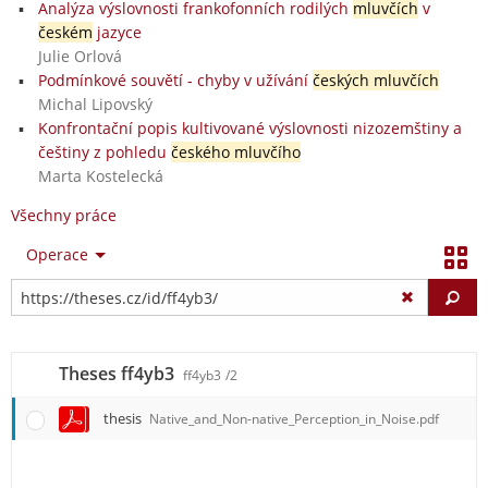
Analýza výslovnosti frankofonních rodilých
mluvčích
v
českém
jazyce
Julie Orlová
Podmínkové souvětí - chyby v užívání
českých mluvčích
Michal Lipovský
Konfrontační popis kultivované výslovnosti nizozemštiny a
češtiny z pohledu
českého mluvčího
Marta Kostelecká
Všechny práce
Operace
Vy
Theses ff4yb3
ff4yb3
/2
thesis
Native_and_Non-native_Perception_in_Noise.pdf