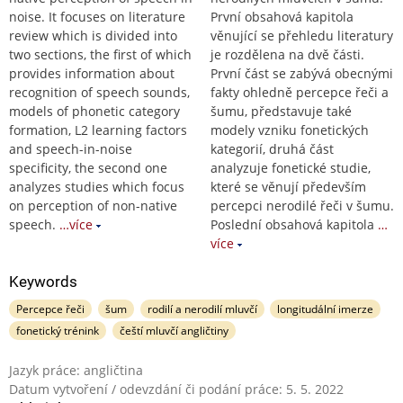
noise. It focuses on literature
První obsahová kapitola
review which is divided into
věnující se přehledu literatury
two sections, the first of which
je rozdělena na dvě části.
provides information about
První část se zabývá obecnými
recognition of speech sounds,
fakty ohledně percepce řeči a
models of phonetic category
šumu, představuje také
formation, L2 learning factors
modely vzniku fonetických
and speech-in-noise
kategorií, druhá část
specificity, the second one
analyzuje fonetické studie,
analyzes studies which focus
které se věnují především
on perception of non-native
percepci nerodilé řeči v šumu.
speech.
…více
Poslední obsahová kapitola
…
více
Keywords
Percepce řeči
šum
rodilí a nerodilí mluvčí
longitudální imerze
fonetický trénink
čeští mluvčí angličtiny
Jazyk práce: angličtina
Datum vytvoření / odevzdání či podání práce: 5. 5. 2022