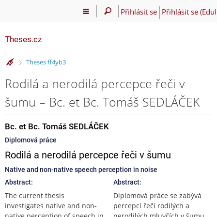
Přihlásit se
Přihlásit se (Edu
Theses.cz
>
Theses ff4yb3
Rodilá a nerodilá percepce řeči v
šumu – Bc. et Bc. Tomáš SEDLÁČEK
Bc. et Bc. Tomáš SEDLÁČEK
Diplomová práce
Rodilá a nerodilá percepce řeči v šumu
Native and non-native speech perception in noise
Abstract:
Abstract:
The current thesis
Diplomová práce se zabývá
investigates native and non-
percepcí řeči rodilých a
native perception of speech in
nerodilých mluvčích v šumu.