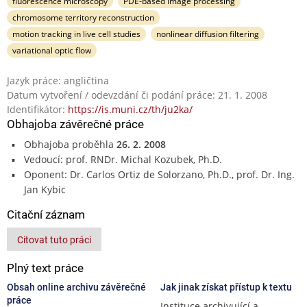
fluorescence microscopy
PDE-based image processing
chromosome territory reconstruction
motion tracking in live cell studies
nonlinear diffusion filtering
variational optic flow
Jazyk práce: angličtina
Datum vytvoření / odevzdání či podání práce: 21. 1. 2008
Identifikátor:
https://is.muni.cz/th/ju2ka/
Obhajoba závěrečné práce
Obhajoba proběhla
26. 2. 2008
Vedoucí: prof. RNDr. Michal Kozubek, Ph.D.
Oponent: Dr. Carlos Ortiz de Solorzano, Ph.D., prof. Dr. Ing.
Jan Kybic
Citační záznam
Citovat tuto práci
Plný text práce
Obsah online archivu závěrečné
Jak jinak získat přístup k textu
práce
Instituce archivující a