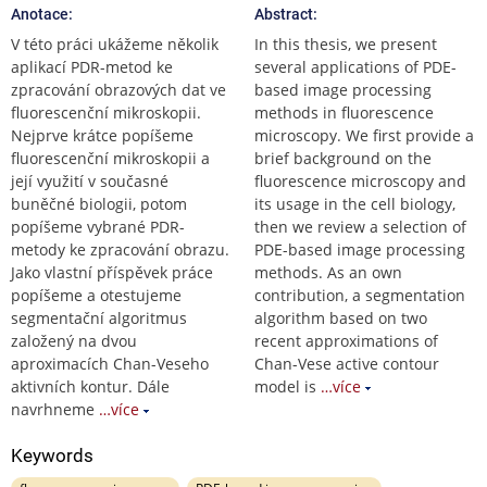
Anotace:
Abstract:
V této práci ukážeme několik
In this thesis, we present
aplikací PDR-metod ke
several applications of PDE-
zpracování obrazových dat ve
based image processing
fluorescenční mikroskopii.
methods in fluorescence
Nejprve krátce popíšeme
microscopy. We first provide a
fluorescenční mikroskopii a
brief background on the
její využití v současné
fluorescence microscopy and
buněčné biologii, potom
its usage in the cell biology,
popíšeme vybrané PDR-
then we review a selection of
metody ke zpracování obrazu.
PDE-based image processing
Jako vlastní příspěvek práce
methods. As an own
popíšeme a otestujeme
contribution, a segmentation
segmentační algoritmus
algorithm based on two
založený na dvou
recent approximations of
aproximacích Chan-Veseho
Chan-Vese active contour
aktivních kontur. Dále
model is
…více
navrhneme
…více
Keywords