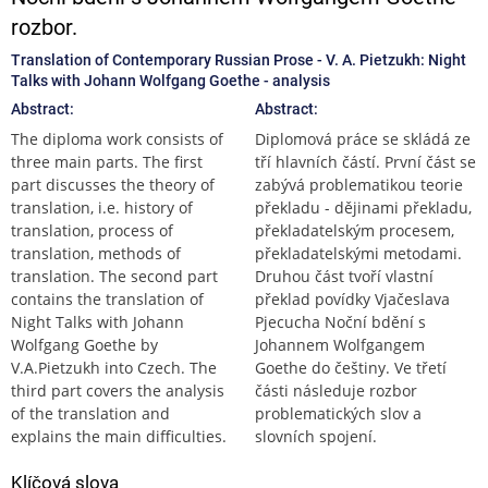
rozbor.
Translation of Contemporary Russian Prose - V. A. Pietzukh: Night
Talks with Johann Wolfgang Goethe - analysis
Abstract:
Abstract:
The diploma work consists of
Diplomová práce se skládá ze
three main parts. The first
tří hlavních částí. První část se
part discusses the theory of
zabývá problematikou teorie
translation, i.e. history of
překladu - dějinami překladu,
translation, process of
překladatelským procesem,
translation, methods of
překladatelskými metodami.
translation. The second part
Druhou část tvoří vlastní
contains the translation of
překlad povídky Vjačeslava
Night Talks with Johann
Pjecucha Noční bdění s
Wolfgang Goethe by
Johannem Wolfgangem
V.A.Pietzukh into Czech. The
Goethe do češtiny. Ve třetí
third part covers the analysis
části následuje rozbor
of the translation and
problematických slov a
explains the main difficulties.
slovních spojení.
Klíčová slova