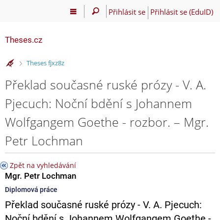
Přihlásit se
Přihlásit se (EduID)
Theses.cz
>
Theses fjxz8z
Překlad současné ruské prózy - V. A.
Pjecuch: Noční bdění s Johannem
Wolfgangem Goethe - rozbor. – Mgr.
Petr Lochman
Zpět na vyhledávání
Mgr. Petr Lochman
Diplomová práce
Překlad současné ruské prózy - V. A. Pjecuch:
Noční bdění s Johannem Wolfgangem Goethe -