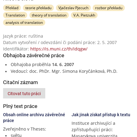
Překlad
teorie překladu
Vjačeslav Pjecuch
rozbor překladu
Translation
theory of translation
V.A. Pietzukh
analysis of translation
Jazyk práce: ruština
Datum vytvoření / odevzdání či podání práce: 2. 5. 2007
Identifikátor:
https://is.muni.cz/th/idqgw/
Obhajoba závěrečné práce
Obhajoba proběhla
14. 6. 2007
Vedoucí: doc. PhDr. Mgr. Simona Koryčánková, Ph.D.
Citační záznam
Citovat tuto práci
Plný text práce
Obsah online archivu závěrečné
Jak jinak získat přístup k textu
práce
Instituce archivující a
Zveřejněno v Theses:
zpřístupňující práci:
světu
Masarykova univerzita,