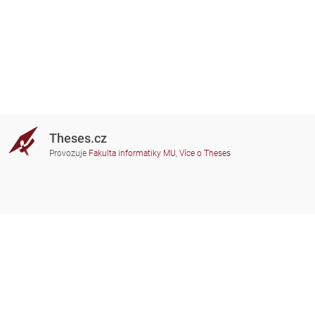
Theses.cz
Provozuje
Fakulta informatiky MU
,
Více o Theses
Potřebujete poradit?
Zapojené školy
theses@fi.muni.cz
Správci zapojených škol
Nápověda
Soukromí
Často kladené dotazy
Přístupnost