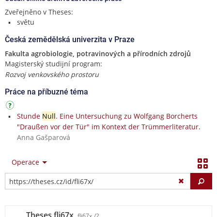
Zveřejněno v Theses:
světu
Česká zemědělská univerzita v Praze
Fakulta agrobiologie, potravinových a přírodních zdrojů
Magisterský studijní program:
Rozvoj venkovského prostoru
Práce na příbuzné téma
Stunde
Null
. Eine Untersuchung zu Wolfgang Borcherts
"Draußen vor der Tür" im Kontext der Trümmerliteratur.
Anna Gašparová
Operace
Vy
Theses fli67x
fli67x
/2