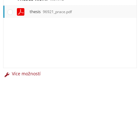
thesis
96921_prace.pdf
Více možností