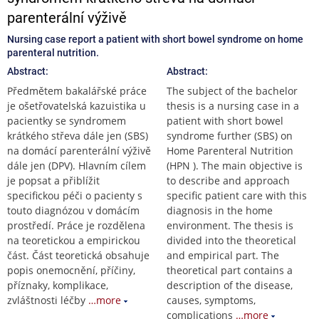
parenterální výživě
Nursing case report a patient with short bowel syndrome on home
parenteral nutrition.
Abstract:
Abstract:
Předmětem bakalářské práce
The subject of the bachelor
je ošetřovatelská kazuistika u
thesis is a nursing case in a
pacientky se syndromem
patient with short bowel
krátkého střeva dále jen (SBS)
syndrome further (SBS) on
na domácí parenterální výživě
Home Parenteral Nutrition
dále jen (DPV). Hlavním cílem
(HPN ). The main objective is
je popsat a přiblížit
to describe and approach
specifickou péči o pacienty s
specific patient care with this
touto diagnózou v domácím
diagnosis in the home
prostředí. Práce je rozdělena
environment. The thesis is
na teoretickou a empirickou
divided into the theoretical
část. Část teoretická obsahuje
and empirical part. The
popis onemocnění, příčiny,
theoretical part contains a
příznaky, komplikace,
description of the disease,
zvláštnosti léčby
…more
causes, symptoms,
complications
…more