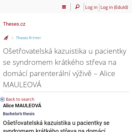
Log in
Log in (EduId)
Theses.cz
>
Theses fn1mrr
Ošetřovatelská kazuistika u pacientky
se syndromem krátkého střeva na
domácí parenterální výživě – Alice
MAULEOVÁ
Back to search
Alice MAULEOVÁ
Bachelor's thesis
Ošetřovatelská kazuistika u pacientky se
syndromem krátkého střeva na domácí