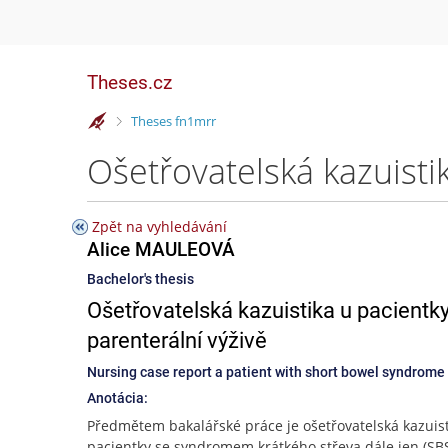
Theses.cz
>
Theses fn1mrr
Zpět na vyhledávání
Alice MAULEOVÁ
Bachelor's thesis
Ošetřovatelská kazuistika u pacient
parenterální výživě
Nursing case report a patient with short bowel syndrome
Anotácia:
Předmětem bakalářské práce je ošetřovatelská kazuist
pacientky se syndromem krátkého střeva dále jen (SB