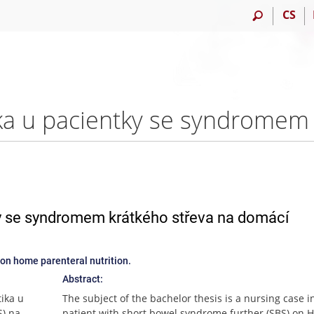
CS
ky se syndromem krátkého střeva na domácí
 on home parenteral nutrition.
Abstract:
ika u
The subject of the bachelor thesis is a nursing case i
S) na
patient with short bowel syndrome further (SBS) on