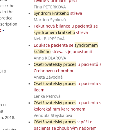
Levine v primární péči
describe
Tina PETERKOVÁ
s in the
Syndrom krátkého
střeva
retical
Martina Synková
escription
Tekutinová bilance u pacientů se
c
syndromem krátkého
střeva
Nela BUREŠOVÁ
Edukace pacienta se
syndromem
krátkého
střeva s jejunostomií
Anna KOLÁŘOVÁ
Ošetřovatelský proces
u pacientů s
Crohnovou chorobou
2018
Aneta Závodná
Ošetřovatelský proces
u pacienta s
ileem
Lenka Petrová
Ošetřovatelský proces
u pacienta s
a u
kolorektálním karcinomem
na
Vendula Stejskalová
m, 2018.
Ošetřovatelský proces
v péči o
pacienta se zhoubným nádorem