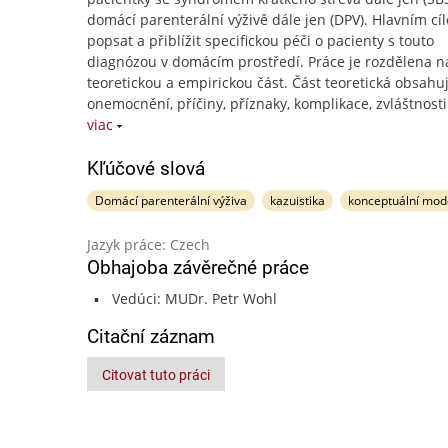
domácí parenterální výživě dále jen (DPV). Hlavním cí
popsat a přiblížit specifickou péči o pacienty s touto
diagnózou v domácím prostředí. Práce je rozdělena n
teoretickou a empirickou část. Část teoretická obsahu
onemocnění, příčiny, příznaky, komplikace, zvláštnosti
viac
Kľúčové slová
Domácí parenterální výživa
kazuistika
konceptuální mod
Jazyk práce: Czech
Obhajoba závěrečné práce
Vedúci: MUDr. Petr Wohl
Citační záznam
Citovat tuto práci