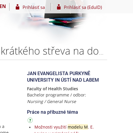
EN
Prihlásiť sa
Prihlásiť sa (EduID)
Ošetřovatelská kazuistika u pacientky se syndromem krátkého střeva na domácí parenterální výživě – Alice MAULEOVÁ
JAN EVANGELISTA PURKYNĚ
UNIVERSITY IN ÚSTÍ NAD LABEM
Faculty of Health Studies
Bachelor programme / odbor:
Nursing / General Nurse
Práce na příbuzné téma
n a
Možnosti využití
modelu M
. E.
 Home