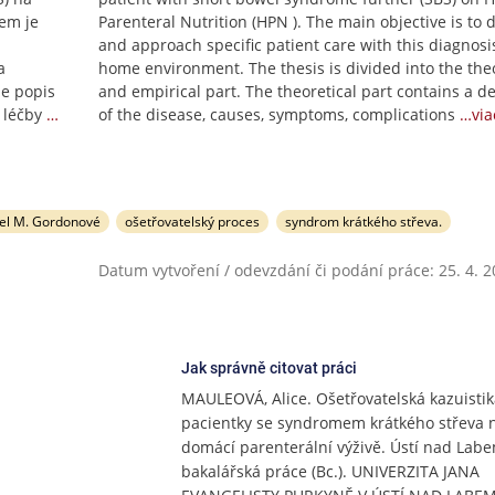
lem je
Parenteral Nutrition (HPN ). The main objective is to 
and approach specific patient care with this diagnosi
a
home environment. The thesis is divided into the theo
je popis
and empirical part. The theoretical part contains a d
 léčby
…
of the disease, causes, symptoms, complications
…via
el M. Gordonové
ošetřovatelský proces
syndrom krátkého střeva.
Datum vytvoření / odevzdání či podání práce: 25. 4. 
Jak správně citovat práci
MAULEOVÁ, Alice. Ošetřovatelská kazuistik
pacientky se syndromem krátkého střeva 
domácí parenterální výživě. Ústí nad Labe
bakalářská práce (Bc.). UNIVERZITA JANA