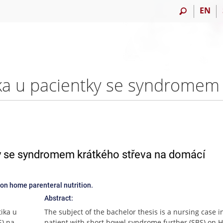
EN
ky se syndromem krátkého střeva na domácí
 on home parenteral nutrition.
Abstract:
ika u
The subject of the bachelor thesis is a nursing case i
S) na
patient with short bowel syndrome further (SBS) on