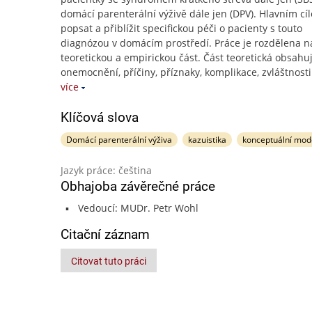
domácí parenterální výživě dále jen (DPV). Hlavním cí
popsat a přiblížit specifickou péči o pacienty s touto
diagnózou v domácím prostředí. Práce je rozdělena n
teoretickou a empirickou část. Část teoretická obsahu
onemocnění, příčiny, příznaky, komplikace, zvláštnosti
více
Klíčová slova
Domácí parenterální výživa
kazuistika
konceptuální mod
Jazyk práce: čeština
Obhajoba závěrečné práce
Vedoucí: MUDr. Petr Wohl
Citační záznam
Citovat tuto práci