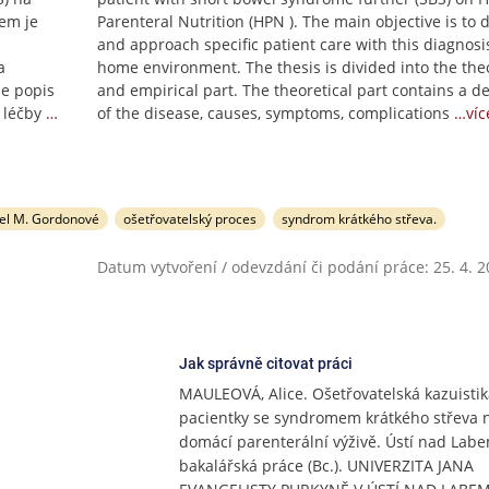
lem je
Parenteral Nutrition (HPN ). The main objective is to 
and approach specific patient care with this diagnosi
a
home environment. The thesis is divided into the theo
je popis
and empirical part. The theoretical part contains a d
 léčby
…
of the disease, causes, symptoms, complications
…víc
el M. Gordonové
ošetřovatelský proces
syndrom krátkého střeva.
Datum vytvoření / odevzdání či podání práce: 25. 4. 
Jak správně citovat práci
MAULEOVÁ, Alice. Ošetřovatelská kazuistik
pacientky se syndromem krátkého střeva 
domácí parenterální výživě. Ústí nad Labe
bakalářská práce (Bc.). UNIVERZITA JANA