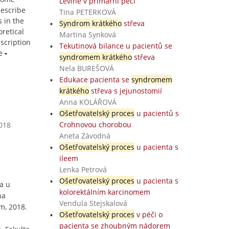
Levine v primární péči
describe
Tina PETERKOVÁ
s in the
Syndrom krátkého
střeva
retical
Martina Synková
escription
Tekutinová bilance u pacientů se
e
syndromem krátkého
střeva
Nela BUREŠOVÁ
Edukace pacienta se
syndromem
krátkého
střeva s jejunostomií
Anna KOLÁŘOVÁ
Ošetřovatelský proces
u pacientů s
Crohnovou chorobou
2018
Aneta Závodná
Ošetřovatelský proces
u pacienta s
ileem
Lenka Petrová
Ošetřovatelský proces
u pacienta s
a u
kolorektálním karcinomem
na
Vendula Stejskalová
m, 2018.
Ošetřovatelský proces
v péči o
pacienta se zhoubným nádorem