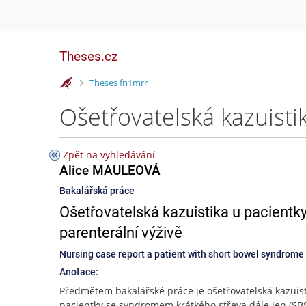
Theses.cz
>
Theses fn1mrr
Zpět na vyhledávání
Alice MAULEOVÁ
Bakalářská práce
Ošetřovatelská kazuistika u pacient
parenterální výživě
Nursing case report a patient with short bowel syndrome
Anotace:
Předmětem bakalářské práce je ošetřovatelská kazuist
pacientky se syndromem krátkého střeva dále jen (SB