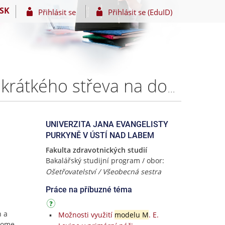
SK
Přihlásit se
Přihlásit se (EduID)
Ošetřovatelská kazuistika u pacientky se syndromem krátkého střeva na domácí parenterální výživě – Alice MAULEOVÁ
UNIVERZITA JANA EVANGELISTY
PURKYNĚ V ÚSTÍ NAD LABEM
Fakulta zdravotnických studií
Bakalářský studijní program / obor:
Ošetřovatelství / Všeobecná sestra
Práce na příbuzné téma
n a
Možnosti využití
modelu M
. E.
 Home