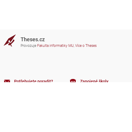
Theses.cz
Provozuje
Fakulta informatiky MU
,
Více o Theses
Potřebujete poradit?
Zapojené školy
theses@fi.muni.cz
Správci zapojených škol
Nápověda
Soukromí
Často kladené dotazy
Přístupnost
Zobrazit klasickou verzi