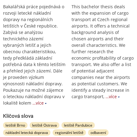
Bakalářská práce pojednává o
This bachelor thesis deals
rozvoji letecké nákladní
with the expansion of cargo
dopravy na regionálních
transport at Czech regional
letištích v České republice.
airports. It offers a technical
Zabývá se analýzou
background analysis of
technického zázemí
chosen airports and their
vybraných letišť a jejich
overall characteristics. We
obecnou charakteristikou,
further research the
tedy předkládá základní
economic profitability of cargo
potřebná data k těmto letištím
transport. We also offer a list
a přehled jejich zázemí. Dále
of potential adjacent
je proveden výzkum
companies near the airports
výnosnosti nákladní dopravy.
as potential customers. We
Poukazuje na možné zájemce
identify a steady increase in
o leteckou nákladní dopravu v
cargo transport,
…více
lokalitě kolem
…více
Klíčová slova
letiště Brno
letiště Ostrava
letiště Pardubice
nákladní letecká doprava
regionální letiště
odbavení