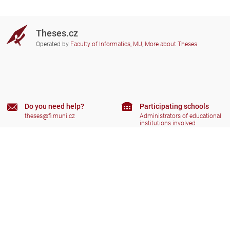
Theses.cz
Operated by
Faculty of Informatics, MU
,
More about Theses
Do you need help?
Participating schools
theses@fi.muni.cz
Administrators of educational
institutions involved
Help
Privacy
Frequently asked questions
Accessibility
Zobrazit klasickou verzi
Go to top