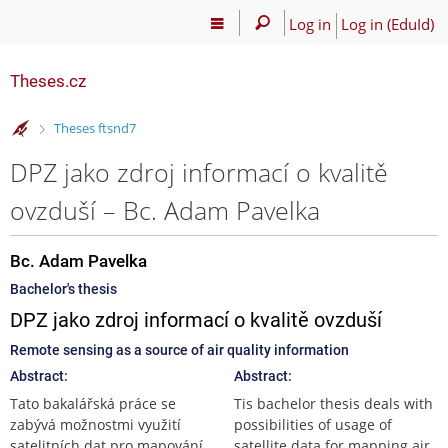
Log in
Log in (EduId)
Theses.cz
>
Theses ftsnd7
DPZ jako zdroj informací o kvalitě
ovzduší – Bc. Adam Pavelka
Bc. Adam Pavelka
Bachelor's thesis
DPZ jako zdroj informací o kvalitě ovzduší
Remote sensing as a source of air quality information
Abstract:
Abstract:
Tato bakalářská práce se
Tis bachelor thesis deals with
zabývá možnostmi využití
possibilities of usage of
satelitních dat pro mapování
satellite data for mapping air