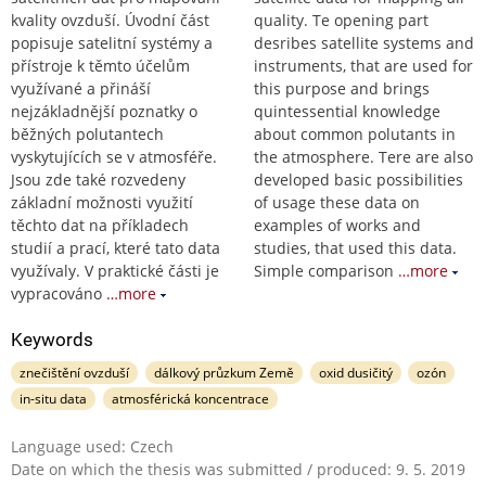
kvality ovzduší. Úvodní část
quality. Te opening part
popisuje satelitní systémy a
desribes satellite systems and
přístroje k těmto účelům
instruments, that are used for
využívané a přináší
this purpose and brings
nejzákladnější poznatky o
quintessential knowledge
běžných polutantech
about common polutants in
vyskytujících se v atmosféře.
the atmosphere. Tere are also
Jsou zde také rozvedeny
developed basic possibilities
základní možnosti využití
of usage these data on
těchto dat na příkladech
examples of works and
studií a prací, které tato data
studies, that used this data.
využívaly. V praktické části je
Simple comparison
…more
vypracováno
…more
Keywords
znečištění ovzduší
dálkový průzkum Země
oxid dusičitý
ozón
in-situ data
atmosférická koncentrace
Language used: Czech
Date on which the thesis was submitted / produced: 9. 5. 2019