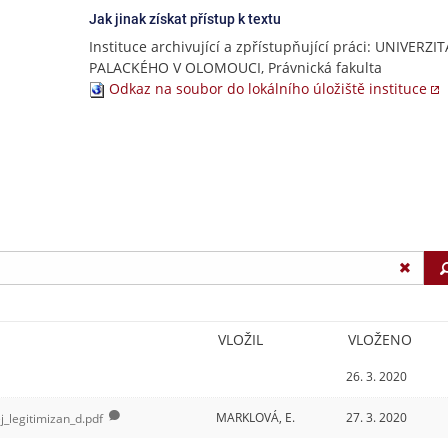
Jak jinak získat přístup k textu
Instituce archivující a zpřístupňující práci: UNIVERZIT
PALACKÉHO V OLOMOUCI, Právnická fakulta
Odkaz na soubor do lokálního úložiště instituce
VLOŽIL
VLOŽENO
26. 3. 2020
MARKLOVÁ, E.
27. 3. 2020
j_legitimizan_d.pdf