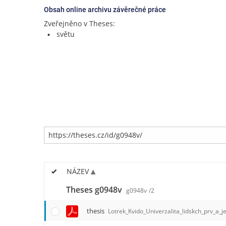
Obsah online archivu závěrečné práce
Zveřejněno v Theses:
světu
NÁZEV
Theses g0948v
g0948v
/2
thesis
Lotrek_Kvido_Univerzalita_lidskch_prv_a_je