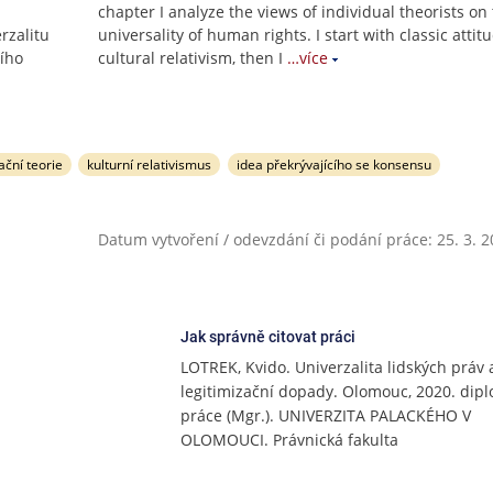
chapter I analyze the views of individual theorists on
rzalitu
universality of human rights. I start with classic attit
ního
cultural relativism, then I
…více
kační teorie
kulturní relativismus
idea překrývajícího se konsensu
Datum vytvoření / odevzdání či podání práce: 25. 3. 
Jak správně citovat práci
LOTREK, Kvido. Univerzalita lidských práv a
legitimizační dopady. Olomouc, 2020. dip
práce (Mgr.). UNIVERZITA PALACKÉHO V
OLOMOUCI. Právnická fakulta