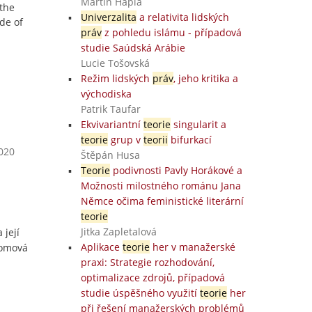
Martin Hapla
 the
Univerzalita
a relativita lidských
ude of
práv
z pohledu islámu - případová
studie Saúdská Arábie
Lucie Tošovská
Režim lidských
práv
, jeho kritika a
východiska
Patrik Taufar
Ekvivariantní
teorie
singularit a
teorie
grup v
teorii
bifurkací
2020
Štěpán Husa
Teorie
podivnosti Pavly Horákové a
Možnosti milostného románu Jana
Němce očima feministické literární
teorie
Jitka Zapletalová
 její
Aplikace
teorie
her v manažerské
lomová
praxi: Strategie rozhodování,
optimalizace zdrojů, případová
studie úspěšného využití
teorie
her
při řešení manažerských problémů