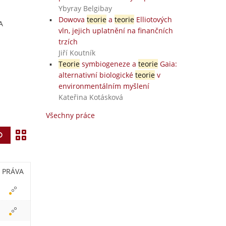
Ybyray Belgibay
Dowova
teorie
a
teorie
Elliotových
A
vln, jejich uplatnění na finančních
trzích
Jiří Koutník
Teorie
symbiogeneze a
teorie
Gaia:
alternativní biologické
teorie
v
environmentálním myšlení
Kateřina Kotásková
Všechny práce
Z
Vyhledat
o
b
PRÁVA
r
a