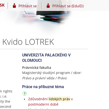
SK
Přihlásit se
Přihlásit se (EduID)
 – Kvido LOTREK
UNIVERZITA PALACKÉHO V
OLOMOUCI
Právnická fakulta
Magisterský studijní program / obor:
Právo a právní věda / Právo
Práce na příbuzné téma
n rights
 i.e.
Zdůvodnění
lidských práv
v
ily the
postmoderní době
e second