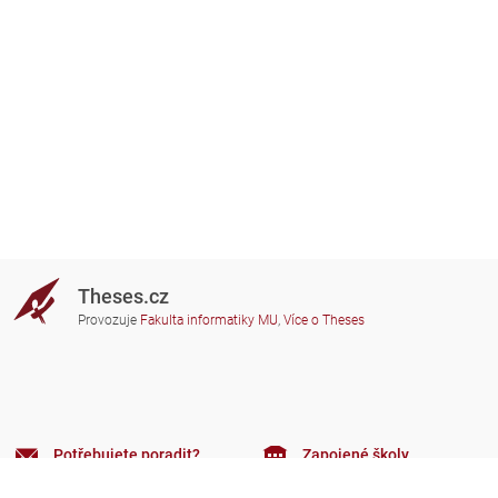
Theses.cz
Provozuje
Fakulta informatiky MU
,
Více o Theses
Potřebujete poradit?
Zapojené školy
theses@fi.muni.cz
Správci zapojených škol