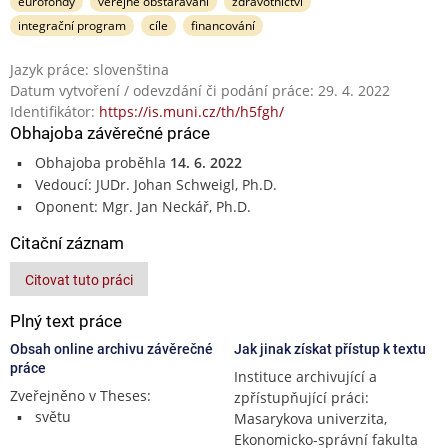
eurofondy
veřejné obstarávaní
zdravotnictví
integrační program
cíle
financování
Jazyk práce: slovenština
Datum vytvoření / odevzdání či podání práce: 29. 4. 2022
Identifikátor:
https://is.muni.cz/th/h5fgh/
Obhajoba závěrečné práce
Obhajoba proběhla
14. 6. 2022
Vedoucí: JUDr. Johan Schweigl, Ph.D.
Oponent: Mgr. Jan Neckář, Ph.D.
Citační záznam
Citovat tuto práci
Plný text práce
Obsah online archivu závěrečné
Jak jinak získat přístup k textu
práce
Instituce archivující a
Zveřejněno v Theses:
zpřístupňující práci:
světu
Masarykova univerzita,
Ekonomicko-správní fakulta