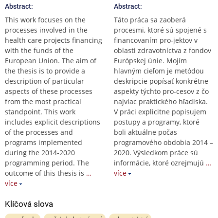
Abstract:
Abstract:
This work focuses on the
Táto práca sa zaoberá
processes involved in the
procesmi, ktoré sú spojené s
health care projects financing
financovaním pro-jektov v
with the funds of the
oblasti zdravotníctva z fondov
European Union. The aim of
Európskej únie. Mojím
the thesis is to provide a
hlavným cieľom je metódou
description of particular
deskripcie popísať konkrétne
aspects of these processes
aspekty týchto pro-cesov z čo
from the most practical
najviac praktického hľadiska.
standpoint. This work
V práci explicitne popisujem
includes explicit descriptions
postupy a programy, ktoré
of the processes and
boli aktuálne počas
programs implemented
programového obdobia 2014 –
during the 2014-2020
2020. Výsledkom práce sú
programming period. The
informácie, ktoré ozrejmujú
…
outcome of this thesis is
…
více
více
Klíčová slova