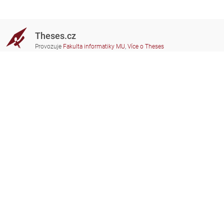
Theses.cz
Provozuje
Fakulta informatiky MU
,
Více o Theses
Potřebujete poradit?
Zapojené školy
theses@fi.muni.cz
Správci zapojených škol
Nápověda
Soukromí
Často kladené dotazy
Přístupnost
Zobrazit klasickou verzi