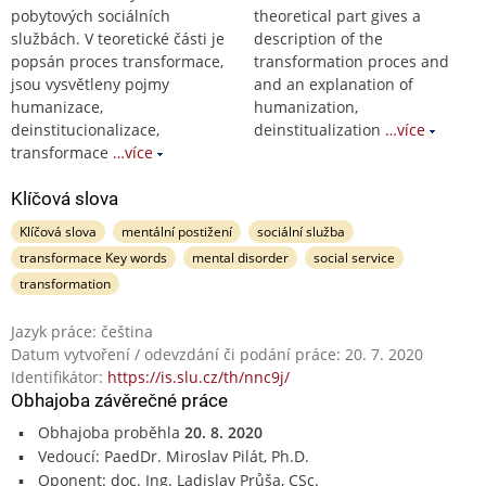
pobytových sociálních
theoretical part gives a
službách. V teoretické části je
description of the
popsán proces transformace,
transformation proces and
jsou vysvětleny pojmy
and an explanation of
humanizace,
humanization,
deinstitucionalizace,
deinstitualization
…více
transformace
…více
Klíčová slova
Klíčová slova
mentální postižení
sociální služba
transformace Key words
mental disorder
social service
transformation
Jazyk práce: čeština
Datum vytvoření / odevzdání či podání práce: 20. 7. 2020
Identifikátor:
https://is.slu.cz/th/nnc9j/
Obhajoba závěrečné práce
Obhajoba proběhla
20. 8. 2020
Vedoucí: PaedDr. Miroslav Pilát, Ph.D.
Oponent: doc. Ing. Ladislav Průša, CSc.