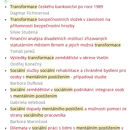
Transformace
českého bankovictví po roce 1989
Dagmar Fichtnerová
Transformace
bezpečnostních složek v závislosti na
přítomnosti bezpečnostní hrozby
Silvie Studená
Finanční analýza divadelních institucí zřizovaných
statutárním městem Brnem a jejich možná
transformace
Tomáš Janků
Výsledky
transformace
zemědělství v okrese Vsetín
Ondřej Konečný
Sociální
služby
sociální
rehabilitace a chráněné bydlení pro
osoby s
mentálním postižením
- případová studie
Barbora Dufková
Sociální
zemědělství v
sociálním
podnikání: integrace osob
s
mentálním postižením
Gabriela Velebová
Sociální
dopady
mentálního postižení
a možnosti pomoci ze
strany
sociálního
pracovníka
Barbora Marinčová
Dilemata v
sociální
práci s lidmi s
mentálním postižením
v