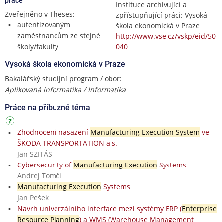
práce
Instituce archivující a
Zveřejněno v Theses:
zpřístupňující práci: Vysoká
autentizovaným
škola ekonomická v Praze
zaměstnancům ze stejné
http://www.vse.cz/vskp/eid/50
školy/fakulty
040
Vysoká škola ekonomická v Praze
Bakalářský studijní program / obor:
Aplikovaná informatika / Informatika
Práce na příbuzné téma
Zhodnocení nasazení
Manufacturing Execution System
ve
ŠKODA TRANSPORTATION a.s.
Jan SZITÁS
Cybersecurity of
Manufacturing Execution
Systems
Andrej Tomči
Manufacturing Execution
Systems
Jan Pešek
Navrh univerzálního interface mezi systémy ERP (
Enterprise
Resource Planning
) a WMS (Warehouse Management