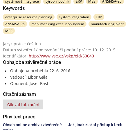
systémová integrace
výrobní podnik
ERP
MES
ANSI/ISA-95
Keywords
enterprise resource planning
system integration
ERP
ANSI/ISA-95
manufacturing execution system
manufacturing plant
MES
Jazyk práce: čeština
Datum vytvoření / odevzdání či podání práce: 10. 12. 2015
Identifikátor:
http://www.vse.cz/vskp/eid/50040
Obhajoba závěrečné práce
Obhajoba proběhla
22. 6. 2016
Vedoucí: Libor Gála
Oponent: Josef Basl
Citační záznam
Citovat tuto práci
Plný text práce
Obsah online archivu závěrečné
Jak jinak získat přístup k textu