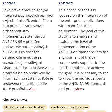
Anotace:
Abstract:
Bakalářská práce se zabývá
This bachelor thesis is
integrací podnikových aplikací
focused on the integration of
s výrobními zařízeními. Cílem
the enterprise applications
této práce je zanalyzovat
with manufacturing
a zhodnotit stav
equipment. The goal of this
implementace standardu
study is to analyze and
ANSI/ISA-95 v prostředí
evaluate the level of
dodavatele automobilových
implementation of the
dílu v ČR. Pro dosažení
ANSI/ISA-95 standard into the
daného cíle je nutné se
environment of the car
seznámit s jednotlivými
components supplier in the
částmi standardu ANSI/ISA-95
Czech Republic. To achieve
a zařadit ho do podnikového
the goal, it is necessary to get
informačního systému. Poté je
to know the individual parts
sestavena metodika, podle
of the ANSI/ISA-95 standard
které probíhá
…více
and put
…více
Klíčová slova
plánování podnikových zdrojů
výrobní informační systém