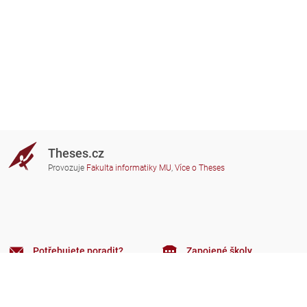
Theses.cz
Provozuje
Fakulta informatiky MU
,
Více o Theses
Potřebujete poradit?
Zapojené školy
theses@fi.muni.cz
Správci zapojených škol
Nápověda
Soukromí