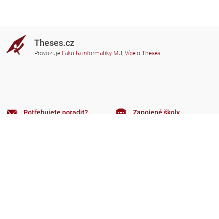
Theses.cz
Provozuje
Fakulta informatiky MU
,
Více o Theses
Potřebujete poradit?
Zapojené školy
theses@fi.muni.cz
Správci zapojených škol
Nápověda
Soukromí
Často kladené dotazy
Přístupnost
Zobrazit klasickou verzi