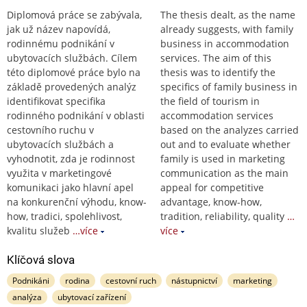
Diplomová práce se zabývala,
The thesis dealt, as the name
jak už název napovídá,
already suggests, with family
rodinnému podnikání v
business in accommodation
ubytovacích službách. Cílem
services. The aim of this
této diplomové práce bylo na
thesis was to identify the
základě provedených analýz
specifics of family business in
identifikovat specifika
the field of tourism in
rodinného podnikání v oblasti
accommodation services
cestovního ruchu v
based on the analyzes carried
ubytovacích službách a
out and to evaluate whether
vyhodnotit, zda je rodinnost
family is used in marketing
využita v marketingové
communication as the main
komunikaci jako hlavní apel
appeal for competitive
na konkurenční výhodu, know-
advantage, know-how,
how, tradici, spolehlivost,
tradition, reliability, quality
…
kvalitu služeb
…více
více
Klíčová slova
Podnikáni
rodina
cestovní ruch
nástupnictví
marketing
analýza
ubytovací zařízení