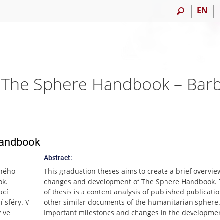
EN
ky The Sphere Handbook – Ba
Handbook
Abstract:
čného
This graduation theses aims to create a brief overvie
ok.
changes and development of The Sphere Handbook. 
ací
of thesis is a content analysis of published publicati
 sféry. V
other similar documents of the humanitarian sphere.
 ve
Important milestones and changes in the developmen