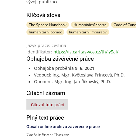
vývoji publikace.
Klíčová slova
The Sphere Handbook
Humanitární charta
Code of Cond
humanitární pomoc
humanitární imperativ
Jazyk práce: čeština
Identifikátor:
https://is.caritas-vos.cz/th/iy5al/
Obhajoba závěrečné práce
Obhajoba proběhla
9. 6. 2021
Vedoucí: Ing. Mgr. Květoslava Princová, Ph.D.
Oponent: Mgr. Ing. Jan Říkovský, Ph.D.
Citační záznam
Citovat tuto práci
Plný text práce
Obsah online archivu závěrečné práce
Zveřejněno v Theses: