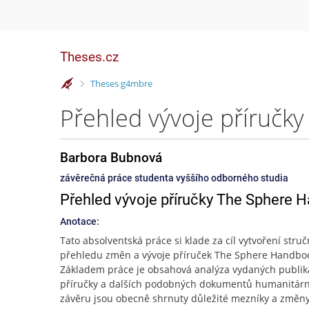
Theses.cz
>
Theses g4mbre
Přehled vývoje příruč
Barbora Bubnová
závěrečná práce studenta vyššího odborného studia
Přehled vývoje příručky The Sphere 
Anotace:
Tato absolventská práce si klade za cíl vytvoření stru
přehledu změn a vývoje příruček The Sphere Handbo
Základem práce je obsahová analýza vydaných publik
příručky a dalších podobných dokumentů humanitární
závěru jsou obecně shrnuty důležité mezníky a změny