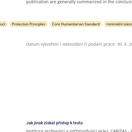
publication are generally summarized in the conclusi
uct
Protection Principles
Core Humanitarian Standard
minimální stan
Datum vytvoření / odevzdání či podání práce: 30. 4. 
Jak jinak získat přístup k textu
Instituce archivující a zpřístupňující práci: CARITAS - 