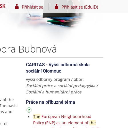
SK
Přihlásit se
Přihlásit se (EduID)
rbora Bubnová
CARITAS - Vyšší odborná škola
sociální Olomouc
vyšší odborný program / obor:
Sociální práce a sociální pedagogika /
Sociální a humanitární práce
w of the
Práce na příbuzné téma
The basis
ons and
The
European Neighbourhood
Policy (ENP) as an element of
the
t of