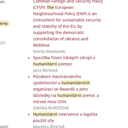
Common Foreign and Security Policy
on.
(CFSP):
The
European
Neighbourhood Policy (ENP) is an
instrument for sustainable security
dardy
and stability of the EU, by
supporting the democratic
consolidation of Ukraine and
2021
Moldova
Marko Markovski
Specifika řízení lidských zdrojů v
humanitární
pomoci
Jana Berková
Působení mezinárodního
společenství a
humanitárních
organizací ve Rwandě a jeho
důsledky na
humanitární
pomoc a
mírové mise OSN
Zdeňka BUREŠOVÁ
Humanitární
intervence a legalita
použití síly
Markéta ŘÍHOVÁ
Vyšší