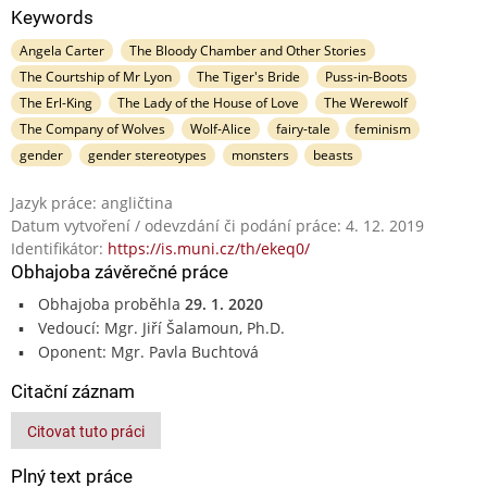
Keywords
Angela Carter
The Bloody Chamber and Other Stories
The Courtship of Mr Lyon
The Tiger's Bride
Puss-in-Boots
The Erl-King
The Lady of the House of Love
The Werewolf
The Company of Wolves
Wolf-Alice
fairy-tale
feminism
gender
gender stereotypes
monsters
beasts
Jazyk práce: angličtina
Datum vytvoření / odevzdání či podání práce: 4. 12. 2019
Identifikátor:
https://is.muni.cz/th/ekeq0/
Obhajoba závěrečné práce
Obhajoba proběhla
29. 1. 2020
Vedoucí: Mgr. Jiří Šalamoun, Ph.D.
Oponent: Mgr. Pavla Buchtová
Citační záznam
Citovat tuto práci
Plný text práce