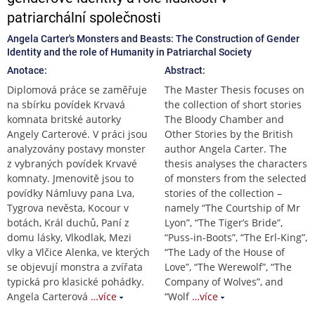
patriarchální společnosti
Angela Carter's Monsters and Beasts: The Construction of Gender
Identity and the role of Humanity in Patriarchal Society
Anotace:
Abstract:
Diplomová práce se zaměřuje
The Master Thesis focuses on
na sbírku povídek Krvavá
the collection of short stories
komnata britské autorky
The Bloody Chamber and
Angely Carterové. V práci jsou
Other Stories by the British
analyzovány postavy monster
author Angela Carter. The
z vybraných povídek Krvavé
thesis analyses the characters
komnaty. Jmenovitě jsou to
of monsters from the selected
povídky Námluvy pana Lva,
stories of the collection –
Tygrova nevěsta, Kocour v
namely “The Courtship of Mr
botách, Král duchů, Paní z
Lyon”, “The Tiger’s Bride”,
domu lásky, Vlkodlak, Mezi
“Puss-in-Boots”, “The Erl-King”,
vlky a Vlčice Alenka, ve kterých
“The Lady of the House of
se objevují monstra a zvířata
Love”, “The Werewolf”, “The
typická pro klasické pohádky.
Company of Wolves”, and
Angela Carterová
…více
“Wolf
…více