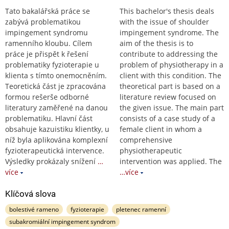
Tato bakalářská práce se
This bachelor's thesis deals
zabývá problematikou
with the issue of shoulder
impingement syndromu
impingement syndrome. The
ramenního kloubu. Cílem
aim of the thesis is to
práce je přispět k řešení
contribute to addressing the
problematiky fyzioterapie u
problem of physiotherapy in a
klienta s tímto onemocněním.
client with this condition. The
Teoretická část je zpracována
theoretical part is based on a
formou rešerše odborné
literature review focused on
literatury zaměřené na danou
the given issue. The main part
problematiku. Hlavní část
consists of a case study of a
obsahuje kazuistiku klientky, u
female client in whom a
níž byla aplikována komplexní
comprehensive
fyzioterapeutická intervence.
physiotherapeutic
Výsledky prokázaly snížení
…
intervention was applied. The
více
…více
Klíčová slova
bolestivé rameno
fyzioterapie
pletenec ramenní
subakromiální impingement syndrom