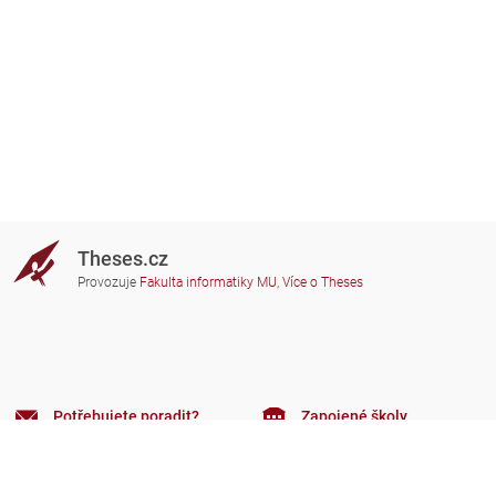
Theses.cz
Provozuje
Fakulta informatiky MU
,
Více o Theses
Potřebujete poradit?
Zapojené školy
theses@fi.muni.cz
Správci zapojených škol