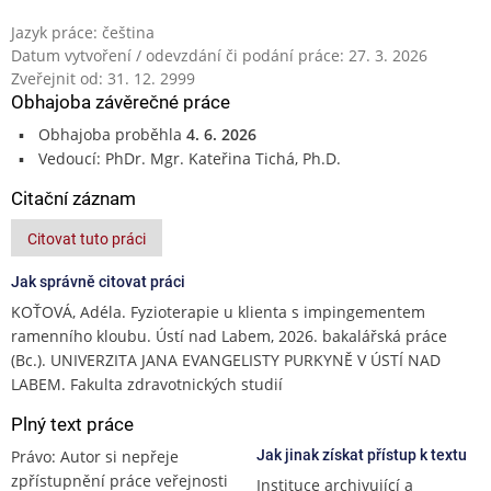
Jazyk práce: čeština
Datum vytvoření / odevzdání či podání práce: 27. 3. 2026
Zveřejnit od: 31. 12. 2999
Obhajoba závěrečné práce
Obhajoba proběhla
4. 6. 2026
Vedoucí: PhDr. Mgr. Kateřina Tichá, Ph.D.
Citační záznam
Citovat tuto práci
Jak správně citovat práci
KOŤOVÁ, Adéla. Fyzioterapie u klienta s impingementem
ramenního kloubu. Ústí nad Labem, 2026. bakalářská práce
(Bc.). UNIVERZITA JANA EVANGELISTY PURKYNĚ V ÚSTÍ NAD
LABEM. Fakulta zdravotnických studií
Plný text práce
Právo: Autor si nepřeje
Jak jinak získat přístup k textu
zpřístupnění práce veřejnosti
Instituce archivující a