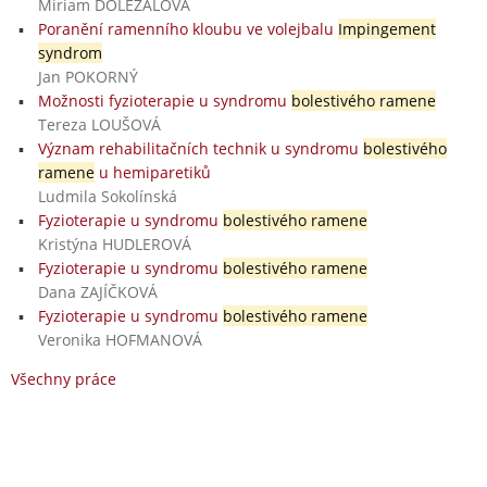
Miriam DOLEŽALOVÁ
Poranění ramenního kloubu ve volejbalu
Impingement
syndrom
Jan POKORNÝ
Možnosti fyzioterapie u syndromu
bolestivého ramene
Tereza LOUŠOVÁ
Význam rehabilitačních technik u syndromu
bolestivého
ramene
u hemiparetiků
Ludmila Sokolínská
Fyzioterapie u syndromu
bolestivého ramene
Kristýna HUDLEROVÁ
Fyzioterapie u syndromu
bolestivého ramene
Dana ZAJÍČKOVÁ
Fyzioterapie u syndromu
bolestivého ramene
Veronika HOFMANOVÁ
Všechny práce