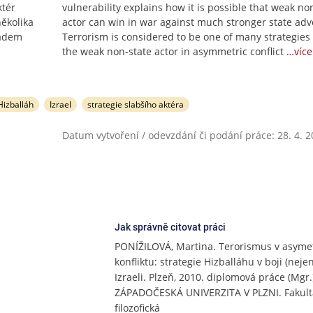
ktér
vulnerability explains how it is possible that weak no
několika
actor can win in war against much stronger state adv
ladem
Terrorism is considered to be one of many strategies
the weak non-state actor in asymmetric conflict
…více
Hizballáh
Izrael
strategie slabšího aktéra
Datum vytvoření / odevzdání či podání práce: 28. 4. 
Jak správně citovat práci
PONÍŽILOVÁ, Martina. Terorismus v asyme
konfliktu: strategie Hizballáhu v boji (nejen
Izraeli. Plzeň, 2010. diplomová práce (Mgr.
ZÁPADOČESKÁ UNIVERZITA V PLZNI. Fakult
filozofická