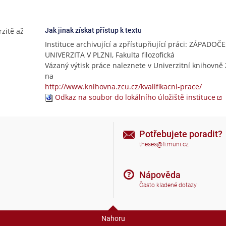
rzitě až
Jak jinak získat přístup k textu
Instituce archivující a zpřístupňující práci: ZÁPADOČ
UNIVERZITA V PLZNI, Fakulta filozofická
Vázaný výtisk práce naleznete v Univerzitní knihovně 
na
http://www.knihovna.zcu.cz/kvalifikacni-prace/
Odkaz na soubor do lokálního úložiště instituce
Potřebujete poradit?
theses@fi.muni.cz
Nápověda
Často kladené dotazy
Nahoru