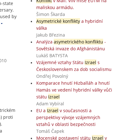
Konflikt
v Mali: Vliv mise EUTM na
n-state
maliskou armádu.
ersary.
Šimon Škarda
 used by
Asymetrické konflikty
a hybridní
válka
Jakub Březina
Analýza
asymetrického konfliktu
-
Sovětská invaze do Afghánistánu
Lukáš BATYSTA
2010
Vzájemné vztahy Státu
Izrael
s
Československem za dob socialismu
Ondřej Povolný
Komparace hnutí Hizballáh a hnutí
Hamás ve vedení hybridní války vůči
státu
Izrael
Adam Vybíral
trickém
EU a
Izrael
v současnosti a
) proti
perspektivy vývoje vzájemných
).
vztahů v oblasti bezpečnosti
a
Tomáš Čapek
Mocenské postavení státu
Izrael
v