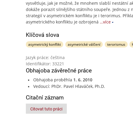
vysvětluje, jak je možné, že mnohem slabší nestátní a
dokáže porazit silnějšího státního soupeře. Jednou z 
strategií v asymetrickém konfliktu je i terorimus. Přík
asymetrického konfliktu je ozbrojená
…více
Klíčová slova
asymetrický konflikt
asymetrické válčení
terorismus
Jazyk práce: čeština
Identifikátor: 33221
Obhajoba závěrečné práce
Obhajoba proběhla
1. 6. 2010
Vedoucí: PhDr. Pavel Hlaváček, Ph.D.
Citační záznam
Citovat tuto práci