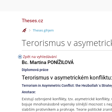
Theses.cz
>
Theses gihjem
Zpět na vyhledávání
Bc. Martina PONÍŽILOVÁ
Diplomová práce
Terorismus v asymetrickém konfliktu: s
Terrorism in Asymmetric Conflict: the Hezbollah´s Strategy
Anotace:
Existují ozbrojené konflikty, tzv. asymetrické konflikty,
bojuje mnohonásobně vojensky silnější mocnost s n
slabším protivníkem a prohraje. Teorie politické zrani