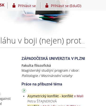
SK
Přihlásit se
Přihlásit se (EduID)
Terorismus v asymetrickém konfliktu: strategie Hizballáhu v boji (nejen) proti Izraeli – Bc. Martina PONÍŽILOVÁ
ZÁPADOČESKÁ UNIVERZITA V PLZNI
Fakulta filozofická
Magisterský studijní program / obor:
Politologie / Mezinárodní vztahy
Práce na příbuzné téma
c
Asymetrický konflikt - konflikt
v Mali
 against
Petra ŠTAJNEROVÁ
al