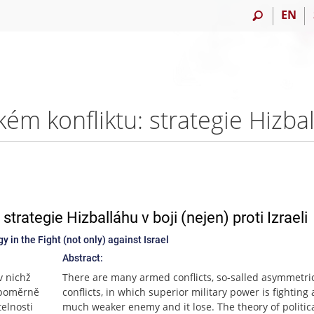
EN
trategie Hizballáhu v boji (nejen) proti Izraeli
 in the Fight (not only) against Israel
Abstract:
 v nichž
There are many armed conflicts, so-salled asymmetri
epoměrně
conflicts, in which superior military power is fighting
telnosti
much weaker enemy and it lose. The theory of politic