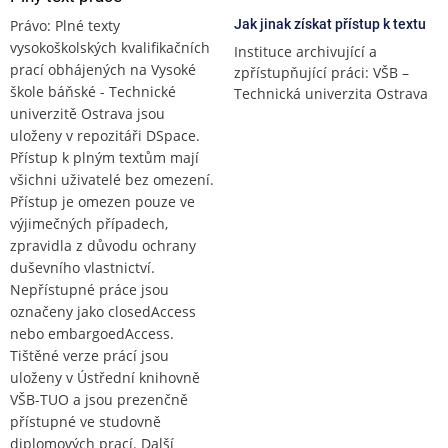
Právo: Plné texty
Jak jinak získat přístup k textu
vysokoškolských kvalifikačních
Instituce archivující a
prací obhájených na Vysoké
zpřístupňující práci: VŠB –
škole báňské - Technické
Technická univerzita Ostrava
univerzitě Ostrava jsou
uloženy v repozitáři DSpace.
Přístup k plným textům mají
všichni uživatelé bez omezení.
Přístup je omezen pouze ve
výjimečných případech,
zpravidla z důvodu ochrany
duševního vlastnictví.
Nepřístupné práce jsou
označeny jako closedAccess
nebo embargoedAccess.
Tištěné verze prácí jsou
uloženy v Ústřední knihovně
VŠB-TUO a jsou prezenčně
přístupné ve studovně
diplomových prací. Další