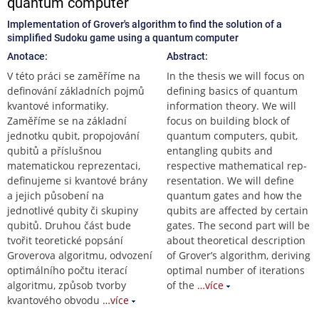
quantum computer
Implementation of Grover's algorithm to find the solution of a
simplified Sudoku game using a quantum computer
Anotace:
Abstract:
V této práci se zaměříme na
In the thesis we will focus on
definování základních pojmů
defining basics of quantum
kvantové informatiky.
information theory. We will
Zaměříme se na základní
focus on building block of
jednotku qubit, propojování
quantum computers, qubit,
qubitů a příslušnou
entangling qubits and
matematickou reprezentaci,
respective mathematical rep-
definujeme si kvantové brány
resentation. We will define
a jejich působení na
quantum gates and how the
jednotlivé qubity či skupiny
qubits are affected by certain
qubitů. Druhou část bude
gates. The second part will be
tvořit teoretické popsání
about theoretical description
Groverova algoritmu, odvození
of Grover’s algorithm, deriving
optimálního počtu iterací
optimal number of iterations
algoritmu, způsob tvorby
of the
…více
kvantového obvodu
…více