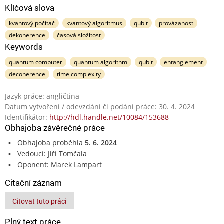
Klíčová slova
kvantový počítač
kvantový algoritmus
qubit
provázanost
dekoherence
časová složitost
Keywords
quantum computer
quantum algorithm
qubit
entanglement
decoherence
time complexity
Jazyk práce: angličtina
Datum vytvoření / odevzdání či podání práce: 30. 4. 2024
Identifikátor:
http://hdl.handle.net/10084/153688
Obhajoba závěrečné práce
Obhajoba proběhla
5. 6. 2024
Vedoucí: Jiří Tomčala
Oponent: Marek Lampart
Citační záznam
Citovat tuto práci
Plný text práce